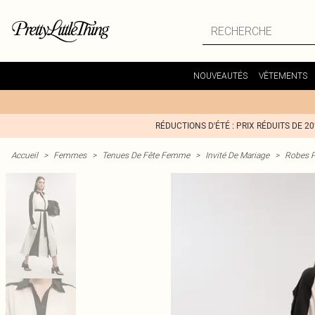
NOUVEAUTÉS
VÊTEMENTS
RÉDUCTIONS D'ÉTÉ : PRIX RÉDUITS DE 2
Accueil
>
Femmes
>
Tenues De Fête Femme
>
Invité De Mariage
>
Robes P