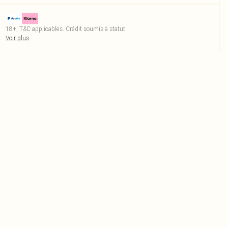
18+, T&C applicables. Crédit soumis à statut
Voir plus