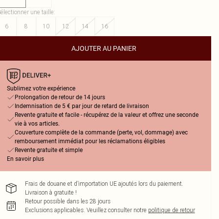
électionner une taille
:
6
8
10
12
14
16
AJOUTER AU PANIER
Sublimez votre expérience
Prolongation de retour de 14 jours
Indemnisation de 5 € par jour de retard de livraison
Revente gratuite et facile - récupérez de la valeur et offrez une seconde
vie à vos articles.
Couverture complète de la commande (perte, vol, dommage) avec
remboursement immédiat pour les réclamations éligibles
Revente gratuite et simple
En savoir plus
Frais de douane et d’importation UE ajoutés lors du paiement.
Livraison à gratuite !
Retour possible dans les 28 jours
Exclusions applicables.
Veuillez consulter notre
politique de retour