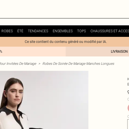
ROBES
ÉTÉ
TENDANCES
ENSEMBLES
TOPS
CHAUSSURES ET ACCES
Ce site contient du contenu généré ou modifié par IA.
0%
LIVRAISON
our Invitées De Mariage
>
Robes De Soirée De Mariage Manches Longues
C