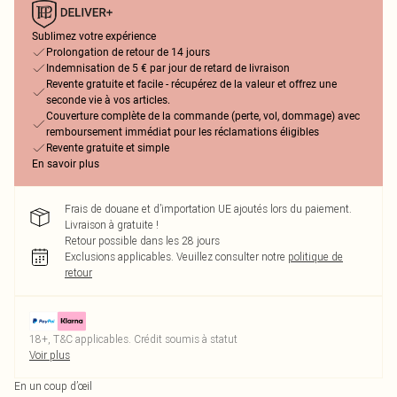
Sublimez votre expérience
Prolongation de retour de 14 jours
Indemnisation de 5 € par jour de retard de livraison
Revente gratuite et facile - récupérez de la valeur et offrez une
seconde vie à vos articles.
Couverture complète de la commande (perte, vol, dommage) avec
remboursement immédiat pour les réclamations éligibles
Revente gratuite et simple
En savoir plus
Frais de douane et d’importation UE ajoutés lors du paiement.
Livraison à gratuite !
Retour possible dans les 28 jours
Exclusions applicables.
Veuillez consulter notre
politique de
retour
18+, T&C applicables. Crédit soumis à statut
Voir plus
En un coup d’œil