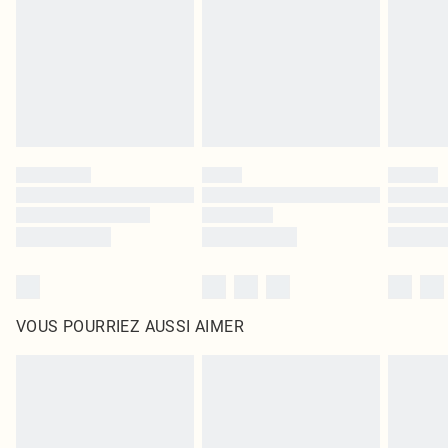
surmatelas et les oreillers, doivent être inutilisés et dans leur emballage
d'origine non ouvert. Ceci n'affecte pas vos droits statutaires.
Cliquez
ici
pour consulter l'intégralité de notre politique de retour.
VOUS POURRIEZ AUSSI AIMER