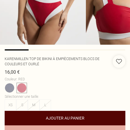
KARENMILLEN
TOP DE BIKINI À EMPIÈCEMENTS BLOCS DE
COULEURS ET OURLÉ
16,00 €
Couleur
:
RED
Sélectionner une taille
:
XS
S
M
L
AJOUTER AU PANIER