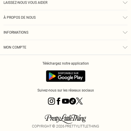
LAISSEZ-NOUS VOUS AIDER
Assistance
À PROPOS DE NOUS
Retours
À Notre Sujet
Guide Des Tailles
INFORMATIONS
PLT Réduction pour les étudiants
Livraison
Conditions Générales
Diversité
Royalty
MON COMPTE
Politique De Confidentialité
Klarna
Cookies
Informations Sur L’App PLT
Réduction étudiant - Student Beans
Téléchargez notre application
Historique
Suivez-nous sur les réseaux sociaux
COPYRIGHT ©
2026
PRETTYLITTLETHING