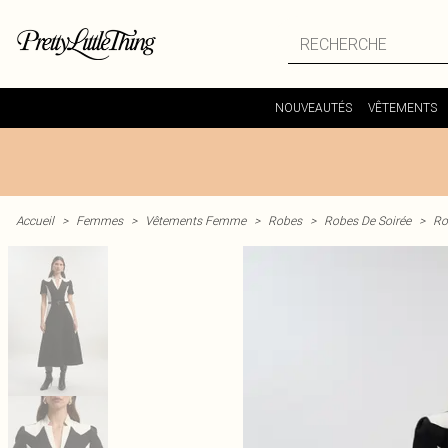
NOUVEAUTÉS
VÊTEMENTS
Accueil
>
Femmes
>
Vêtements Femme
>
Robes
>
Robes De Soirée
>
Ro