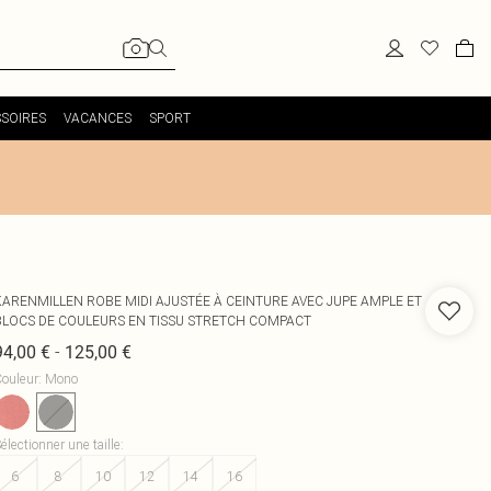
SOIRES
VACANCES
SPORT
KARENMILLEN
ROBE MIDI AJUSTÉE À CEINTURE AVEC JUPE AMPLE ET
BLOCS DE COULEURS EN TISSU STRETCH COMPACT
-
94,00 €
125,00 €
ouleur
:
Mono
électionner une taille
:
6
8
10
12
14
16