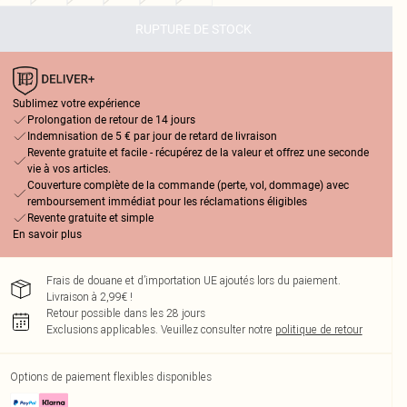
RUPTURE DE STOCK
Sublimez votre expérience
Prolongation de retour de 14 jours
Indemnisation de 5 € par jour de retard de livraison
Revente gratuite et facile - récupérez de la valeur et offrez une seconde
vie à vos articles.
Couverture complète de la commande (perte, vol, dommage) avec
remboursement immédiat pour les réclamations éligibles
Revente gratuite et simple
En savoir plus
Frais de douane et d’importation UE ajoutés lors du paiement.
Livraison à 2,99€ !
Retour possible dans les 28 jours
Exclusions applicables.
Veuillez consulter notre
politique de retour
Options de paiement flexibles disponibles