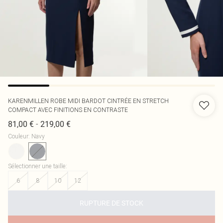
KARENMILLEN
ROBE MIDI BARDOT CINTRÉE EN STRETCH
COMPACT AVEC FINITIONS EN CONTRASTE
-
81,00 €
219,00 €
Couleur
:
Navy
Sélectionner une taille
:
6
8
10
12
RUPTURE DE STOCK