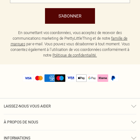
S'ABONNER
En soumettant vos coordonnées, vous acceptez de recevoir des
communications marketing de PrettyLittleThing et de notre
famille de
marques
par e-mail. Vous pouvez vous désabonner à tout moment. Vous
consentez également à l'utilisation de vos coordonnées conformément à
notre
Politique de confidentialité.
LAISSEZ-NOUS VOUS AIDER
Assistance
À PROPOS DE NOUS
Retours
À Notre Sujet
Guide Des Tailles
INFORMATIONS