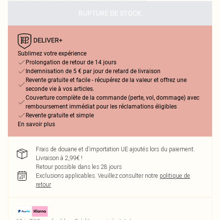
RUPTURE DE STOCK
Sublimez votre expérience
Prolongation de retour de 14 jours
Indemnisation de 5 € par jour de retard de livraison
Revente gratuite et facile - récupérez de la valeur et offrez une
seconde vie à vos articles.
Couverture complète de la commande (perte, vol, dommage) avec
remboursement immédiat pour les réclamations éligibles
Revente gratuite et simple
En savoir plus
Frais de douane et d’importation UE ajoutés lors du paiement.
Livraison à 2,99€ !
Retour possible dans les 28 jours
Exclusions applicables.
Veuillez consulter notre
politique de
retour