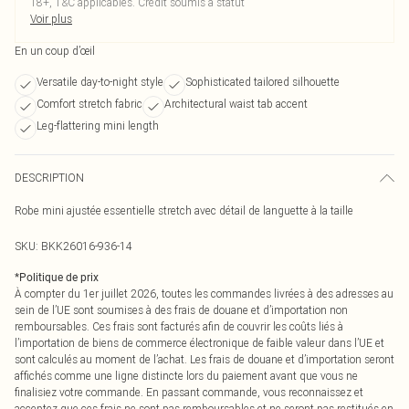
18+, T&C applicables. Crédit soumis à statut
Voir plus
En un coup d’œil
Versatile day-to-night style
Sophisticated tailored silhouette
Comfort stretch fabric
Architectural waist tab accent
Leg-flattering mini length
DESCRIPTION
Robe mini ajustée essentielle stretch avec détail de languette à la taille
SKU:
BKK26016-936-14
*
Politique de prix
À compter du 1er juillet 2026, toutes les commandes livrées à des adresses au
sein de l’UE sont soumises à des frais de douane et d’importation non
remboursables. Ces frais sont facturés afin de couvrir les coûts liés à
l’importation de biens de commerce électronique de faible valeur dans l’UE et
sont calculés au moment de l’achat. Les frais de douane et d’importation seront
affichés comme une ligne distincte lors du paiement avant que vous ne
finalisiez votre commande. En passant commande, vous reconnaissez et
acceptez que ces frais ne sont pas remboursables et ne seront pas restitués en