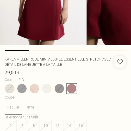
KARENMILLEN
ROBE MINI AJUSTÉE ESSENTIELLE STRETCH AVEC
DÉTAIL DE LANGUETTE À LA TAILLE
79,00 €
Couleur
:
FIG
Coupe
:
Regular
Petite
Sélectionner une taille
:
2
6
8
10
12
14
16