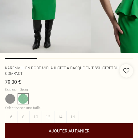
KARENMILLEN
ROBE MIDI AJUSTÉE À BASQUE EN TISSU STRETCH
COMPACT
79,00 €
Couleur
:
Green
Sélectionner une taille
:
6
8
10
12
14
16
AJOUTER AU PANIER