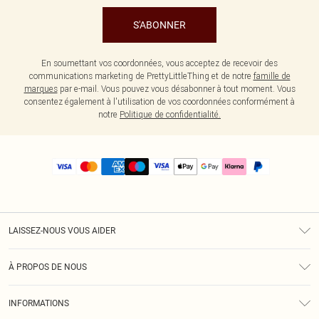
S'ABONNER
En soumettant vos coordonnées, vous acceptez de recevoir des
communications marketing de PrettyLittleThing et de notre
famille de
marques
par e-mail. Vous pouvez vous désabonner à tout moment. Vous
consentez également à l'utilisation de vos coordonnées conformément à
notre
Politique de confidentialité.
LAISSEZ-NOUS VOUS AIDER
Assistance
À PROPOS DE NOUS
Retours
À Notre Sujet
Guide Des Tailles
INFORMATIONS
PLT Réduction pour les étudiants
Livraison