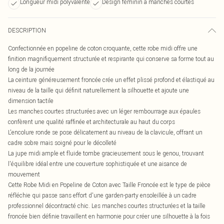
Longueur midi polyvalente
Design féminin à manches courtes
DESCRIPTION
Confectionnée en popeline de coton croquante, cette robe midi offre une
finition magnifiquement structurée et respirante qui conserve sa forme tout au
long de la journée
La ceinture généreusement froncée crée un effet plissé profond et élastiqué au
niveau de la taille qui définit naturellement la silhouette et ajoute une
dimension tactile
Les manches courtes structurées avec un léger rembourrage aux épaules
confèrent une qualité raffinée et architecturale au haut du corps
L'encolure ronde se pose délicatement au niveau de la clavicule, offrant un
cadre sobre mais soigné pour le décolleté
La jupe midi ample et fluide tombe gracieusement sous le genou, trouvant
l'équilibre idéal entre une couverture sophistiquée et une aisance de
mouvement
Cette Robe Midi en Popeline de Coton avec Taille Froncée est le type de pièce
réfléchie qui passe sans effort d'une garden-party ensoleillée à un cadre
professionnel décontracté chic. Les manches courtes structurées et la taille
froncée bien définie travaillent en harmonie pour créer une silhouette à la fois