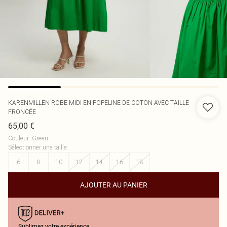
KARENMILLEN
ROBE MIDI EN POPELINE DE COTON AVEC TAILLE
FRONCÉE
65,00 €
Couleur
:
Green
Sélectionner une taille
:
6
8
10
12
14
16
18
AJOUTER AU PANIER
Sublimez votre expérience