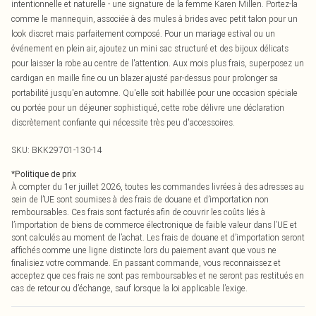
intentionnelle et naturelle - une signature de la femme Karen Millen. Portez-la
comme le mannequin, associée à des mules à brides avec petit talon pour un
look discret mais parfaitement composé. Pour un mariage estival ou un
événement en plein air, ajoutez un mini sac structuré et des bijoux délicats
pour laisser la robe au centre de l'attention. Aux mois plus frais, superposez un
cardigan en maille fine ou un blazer ajusté par-dessus pour prolonger sa
portabilité jusqu'en automne. Qu'elle soit habillée pour une occasion spéciale
ou portée pour un déjeuner sophistiqué, cette robe délivre une déclaration
discrètement confiante qui nécessite très peu d'accessoires.
SKU:
BKK29701-130-14
*
Politique de prix
À compter du 1er juillet 2026, toutes les commandes livrées à des adresses au
sein de l’UE sont soumises à des frais de douane et d’importation non
remboursables. Ces frais sont facturés afin de couvrir les coûts liés à
l’importation de biens de commerce électronique de faible valeur dans l’UE et
sont calculés au moment de l’achat. Les frais de douane et d’importation seront
affichés comme une ligne distincte lors du paiement avant que vous ne
finalisiez votre commande. En passant commande, vous reconnaissez et
acceptez que ces frais ne sont pas remboursables et ne seront pas restitués en
cas de retour ou d’échange, sauf lorsque la loi applicable l’exige.