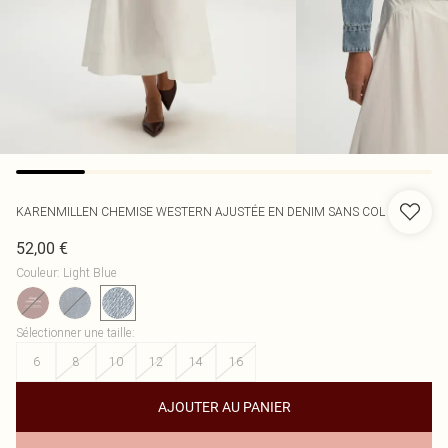
KARENMILLEN
CHEMISE WESTERN AJUSTÉE EN DENIM SANS COL
52,00 €
Couleur
:
Light Blue
Sélectionner une taille
:
6
8
10
12
14
16
AJOUTER AU PANIER