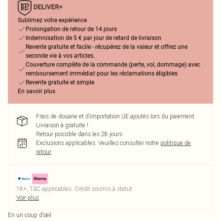
Sublimez votre expérience
Prolongation de retour de 14 jours
Indemnisation de 5 € par jour de retard de livraison
Revente gratuite et facile - récupérez de la valeur et offrez une
seconde vie à vos articles.
Couverture complète de la commande (perte, vol, dommage) avec
remboursement immédiat pour les réclamations éligibles
Revente gratuite et simple
En savoir plus
Frais de douane et d’importation UE ajoutés lors du paiement.
Livraison à gratuite !
Retour possible dans les 28 jours
Exclusions applicables.
Veuillez consulter notre
politique de
retour
18+, T&C applicables. Crédit soumis à statut
Voir plus
En un coup d’œil