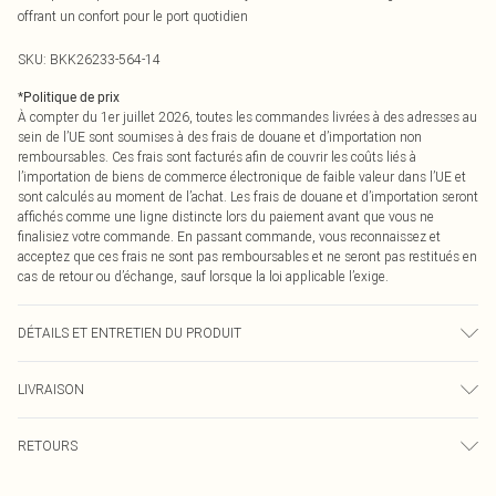
offrant un confort pour le port quotidien
SKU:
BKK26233-564-14
*
Politique de prix
À compter du 1er juillet 2026, toutes les commandes livrées à des adresses au
sein de l’UE sont soumises à des frais de douane et d’importation non
remboursables. Ces frais sont facturés afin de couvrir les coûts liés à
l’importation de biens de commerce électronique de faible valeur dans l’UE et
sont calculés au moment de l’achat. Les frais de douane et d’importation seront
affichés comme une ligne distincte lors du paiement avant que vous ne
finalisiez votre commande. En passant commande, vous reconnaissez et
acceptez que ces frais ne sont pas remboursables et ne seront pas restitués en
cas de retour ou d’échange, sauf lorsque la loi applicable l’exige.
DÉTAILS ET ENTRETIEN DU PRODUIT
100% coton, laver les couleurs foncées séparément. Cycle synthétique à 30
LIVRAISON
degrés. Ne pas sécher au sèche-linge. Laver à l'envers. Le mannequin porte
une taille UK 8/ US 4. Taille du mannequin environ : 1m75. Longueur environ :
Livraison standard France
0
58cm
RETOURS
Jusqu'à 7 jours ouvrables
Un problème survient ? Vous disposez de 21 jours à compter de la réception
Livraison express France
€7.99