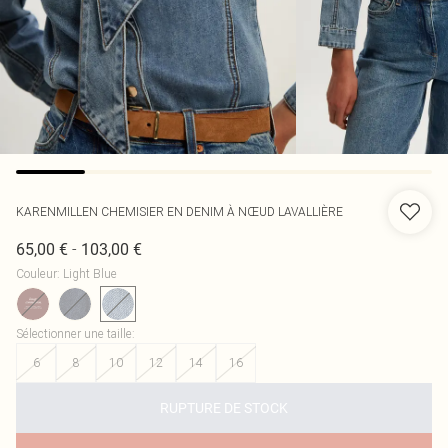
KARENMILLEN
CHEMISIER EN DENIM À NŒUD LAVALLIÈRE
-
65,00 €
103,00 €
Couleur
:
Light Blue
Sélectionner une taille
:
6
8
10
12
14
16
RUPTURE DE STOCK