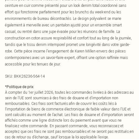
ceinture en cuir comme présenté pour un look denim total coordonné sans
effort qui fonctionne parfaitement pour les brunchs du week-end ou les
environnements de bureau décontractés. Le design polyvalent se marie
également à merveille avec un pantalon ajusté pour un ensemble smart
casual, ou rentré dans une jupe évasée pour les réunions de famille. La
construction en coton assure respirabilité et confort tout au long de la journée,
tandis que le tissu denim intemporel promet une longévité dans votre garde-
robe. Cette pièce incarne l'engagement de Karen Millen envers des pièces
contemporaines avec un savoir-faire expert, offrant une option raffinée mais
accessible pour les tenues de jour.
SKU:
BKK26236-564-14
*
Politique de prix
À compter du 1er juillet 2026, toutes les commandes livrées à des adresses au
sein de l’UE sont soumises à des frais de douane et d’importation non
remboursables. Ces frais sont facturés afin de couvrir les coûts liés à
l’importation de biens de commerce électronique de faible valeur dans l’UE et
sont calculés au moment de l’achat. Les frais de douane et d’importation seront
affichés comme une ligne distincte lors du paiement avant que vous ne
finalisiez votre commande. En passant commande, vous reconnaissez et
acceptez que ces frais ne sont pas remboursables et ne seront pas restitués en
cas de retour ou d’échange, sauf lorsque la loi applicable l’exige.