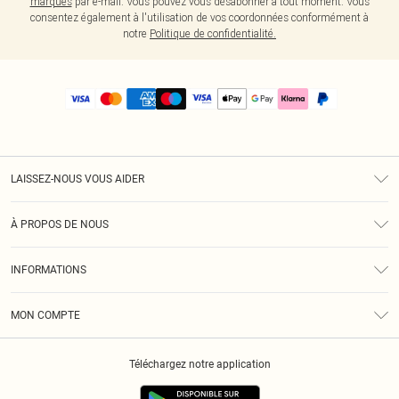
marques
par e-mail. Vous pouvez vous désabonner à tout moment. Vous
consentez également à l'utilisation de vos coordonnées conformément à
notre
Politique de confidentialité.
LAISSEZ-NOUS VOUS AIDER
Assistance
À PROPOS DE NOUS
Retours
À Notre Sujet
Guide Des Tailles
INFORMATIONS
PLT Réduction pour les étudiants
Livraison
Conditions Générales
Diversité
Royalty
MON COMPTE
Politique De Confidentialité
Klarna
Cookies
Informations Sur L’App PLT
Réduction étudiant - Student Beans
Téléchargez notre application
Historique