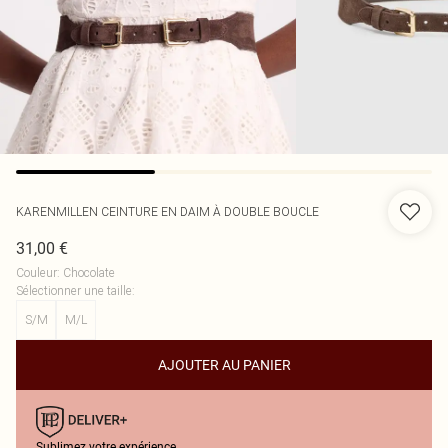
KARENMILLEN
CEINTURE EN DAIM À DOUBLE BOUCLE
31,00 €
Couleur
:
Chocolate
Sélectionner une taille
:
S/M
M/L
AJOUTER AU PANIER
Sublimez votre expérience