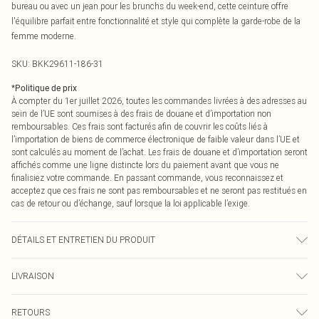
bureau ou avec un jean pour les brunchs du week-end, cette ceinture offre
l'équilibre parfait entre fonctionnalité et style qui complète la garde-robe de la
femme moderne.
SKU:
BKK29611-186-31
*
Politique de prix
À compter du 1er juillet 2026, toutes les commandes livrées à des adresses au
sein de l’UE sont soumises à des frais de douane et d’importation non
remboursables. Ces frais sont facturés afin de couvrir les coûts liés à
l’importation de biens de commerce électronique de faible valeur dans l’UE et
sont calculés au moment de l’achat. Les frais de douane et d’importation seront
affichés comme une ligne distincte lors du paiement avant que vous ne
finalisiez votre commande. En passant commande, vous reconnaissez et
acceptez que ces frais ne sont pas remboursables et ne seront pas restitués en
cas de retour ou d’échange, sauf lorsque la loi applicable l’exige.
DÉTAILS ET ENTRETIEN DU PRODUIT
Composition principale : 100 % cuir. Ne pas laver.
LIVRAISON
Livraison standard France
€2.99
RETOURS