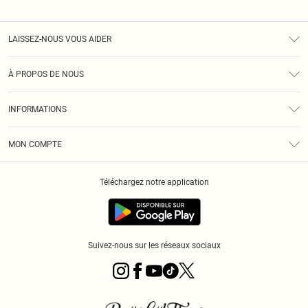
LAISSEZ-NOUS VOUS AIDER
Assistance
À PROPOS DE NOUS
Retours
À Notre Sujet
Guide Des Tailles
INFORMATIONS
PLT Réduction pour les étudiants
Livraison
Conditions Générales
Diversité
Royalty
MON COMPTE
Politique De Confidentialité
Klarna
Cookies
Informations Sur L’App PLT
Réduction étudiant - Student Beans
Téléchargez notre application
Historique
Suivez-nous sur les réseaux sociaux