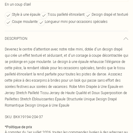
En un coup d’œil
Style à une épaule
Tissu pailleté étincelant
Design drapé et texturé
Coupe moulante
Longueur mini pour occasions spéciales
DESCRIPTION
Devenez le centre d'attention avec notre robe mini, dotée d'un design drapé
qui crée un effet texturé et séduisant, et d'un corsage à coupe décontractée qui
se prolonge en jupe moulante. Le design à une épaule rehausse l'élégance de
cette pièce, la rendant idéale pour les occasions spéciales, tandis que le tissu
pailleté étincelant la rend parfaite pour toutes les pistes de danse. Associez
cette pièce à des escarpins à brides pour un look qui passe sans effort des
soirées festives aux soirées de vacances. Robe Mini Drapée à Une Épaule en
Jersey Stretch Pailleté Tissu Jersey de Haute Qualité et Doux Superposition de
Paillettes Stretch Éblouissantes Épaule Structurée Unique Design Drapé
Romantique Design Unique à Une Épaule
SKU:
BKK19194-204-37
*
Politique de prix
À compter du 1er juillet 2026, toutes les commandes livrées à des adresses au