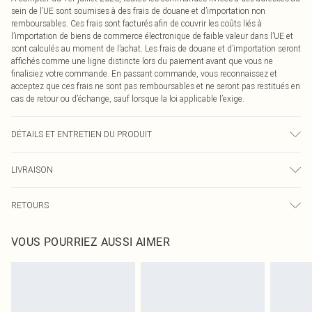
sein de l’UE sont soumises à des frais de douane et d’importation non
remboursables. Ces frais sont facturés afin de couvrir les coûts liés à
l’importation de biens de commerce électronique de faible valeur dans l’UE et
sont calculés au moment de l’achat. Les frais de douane et d’importation seront
affichés comme une ligne distincte lors du paiement avant que vous ne
finalisiez votre commande. En passant commande, vous reconnaissez et
acceptez que ces frais ne sont pas remboursables et ne seront pas restitués en
cas de retour ou d’échange, sauf lorsque la loi applicable l’exige.
DÉTAILS ET ENTRETIEN DU PRODUIT
Principal : 95% Polyester, 5% Élasthanne, Doublure : 95% Polyester, 5%
LIVRAISON
Élasthanne. Laver à l'envers, laver avec des couleurs similaires, repasser à
l'envers, ne pas blanchir, ne pas sécher au sèche-linge, placer dans un sac
Livraison standard France
0
délicat avant le nettoyage, une perte de paillettes peut survenir lors du
RETOURS
Jusqu'à 7 jours ouvrables
port/nettoyage. Mannequin 1m75 porte une taille S. Longueur approximative :
Un problème survient ? Vous disposez de 21 jours à compter de la réception
83cm.
Livraison express France
€7.99
VOUS POURRIEZ AUSSI AIMER
pour nous retourner un article.
Jusqu'à 2-3 jours ouvrables
Veuillez noter que nous ne pouvons pas rembourser les masques tendance, les
Livraison en Point Relais
€2.99
cosmétiques, les bijoux pour piercings, les jouets pour adultes, les maillots de
Jusqu'à 7 jours ouvrables
bain ou la lingerie si l'opercule d'hygiène est endommagé ou endommagé.
Les chaussures et/ou vêtements doivent être non portés, non lavés et porter