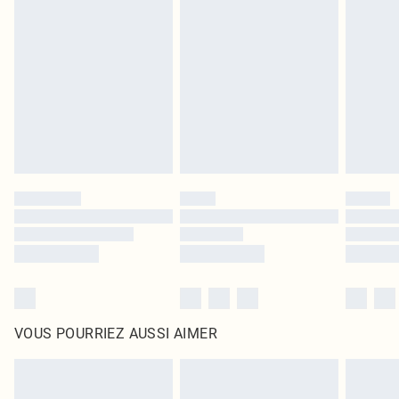
leurs étiquettes d'origine. Les chaussures doivent également être essayées en
intérieur. Les articles pour la maison, y compris le linge de lit, les matelas, les
surmatelas et les oreillers, doivent être inutilisés et dans leur emballage
d'origine non ouvert. Ceci n'affecte pas vos droits statutaires.
Cliquez
ici
pour consulter l'intégralité de notre politique de retour.
VOUS POURRIEZ AUSSI AIMER