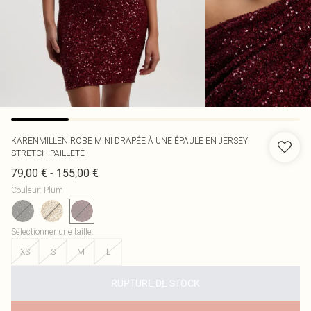
KARENMILLEN
ROBE MINI DRAPÉE À UNE ÉPAULE EN JERSEY
STRETCH PAILLETÉ
-
79,00 €
155,00 €
Couleur
:
Plum
Sélectionner une taille
:
XS
S
M
L
RUPTURE DE STOCK