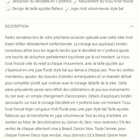
Séduction du décolleté en V profond
Mouvement du tissu tissé froissé
Design de taille ajustée flatteur
Jupe midi volumineuse style bal
DESCRIPTION
Faites sensation lors de votre prochaine occasion spéciale avec cette robe midi
Karen Millen délicatement confectionnée. Le corsage aux appliqués brodés
complexes attire tous les regards tandis que le décolleté en V profond ajoute
une touche de séduction parfaitement équilibrée par le col montant. Le tissu
tissé froissé crée du relief à chaque mouvement, avec la taille ajustée qui
s'épanouit en une jupe fluide style bal qui danse à chaque pas. Pour les soirées
mondaines, ajoutez des boucles d'oreilles remarquables et un bracelet délicat
pour compléter plutôt que rivaliser avec le corsage détaillé de la robe. Cette
pièce polyvalente passe sans effort des célébrations de jour aux événements
du soir avec un simple changement d'accessoires. Détails d'appliqués brodés
saisissants sur tout le corsage Décolleté en V profond avec col montant Tissu
tissé froissé léger Longueur midi fluide avec une jupe style bal Taille ajustée
flatteuse qui se transforme en jupe volumineuse Tout au long d'octobre, en
soutien au Mois de Sensibilisation au Cancer du Sein, nous reversons 5% des
ventes de chaque vêtement rose à Breast Cancer Now. Toute l'année, pour
chaque Forever Dress rose vendue, nous donnons 5£ à Breast Cancer Now.