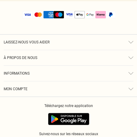
LAISSEZ-NOUS VOUS AIDER
Assistance
À PROPOS DE NOUS
Retours
À Notre Sujet
Guide Des Tailles
INFORMATIONS
PLT Réduction pour les étudiants
Livraison
Conditions Générales
Diversité
Royalty
MON COMPTE
Politique De Confidentialité
Klarna
Cookies
Informations Sur L’App PLT
Réduction étudiant - Student Beans
Téléchargez notre application
Historique
Suivez-nous sur les réseaux sociaux