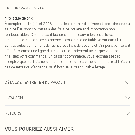
SKU:
BKK24935-126-14
*
Politique de prix
À compter du 1er juillet 2026, toutes les commandes livrées à des adresses au
sein de l’UE sont soumises à des frais de douane et d’importation non
remboursables. Ces frais sont facturés afin de couvrir les coûts liés à
l’importation de biens de commerce électronique de faible valeur dans l’UE et
sont calculés au moment de l’achat. Les frais de douane et d’importation seront
affichés comme une ligne distincte lors du paiement avant que vous ne
finalisiez votre commande. En passant commande, vous reconnaissez et
acceptez que ces frais ne sont pas remboursables et ne seront pas restitués en
cas de retour ou d’échange, sauf lorsque la loi applicable l’exige.
DÉTAILS ET ENTRETIEN DU PRODUIT
Coque : 100% Polyester, Doublure 100% Polyester, Broderie : 100% Filament
LIVRAISON
Viscose, Laver avec des couleurs similaires, Placer dans un sac délicat avant le
nettoyage, Le mannequin porte du UK 8/US 4. Taille du mannequin 1m75.
Livraison standard France
0
RETOURS
Jusqu'à 7 jours ouvrables
Un problème survient ? Vous disposez de 21 jours à compter de la réception
Livraison express France
€7.99
VOUS POURRIEZ AUSSI AIMER
pour nous retourner un article.
Jusqu'à 2-3 jours ouvrables