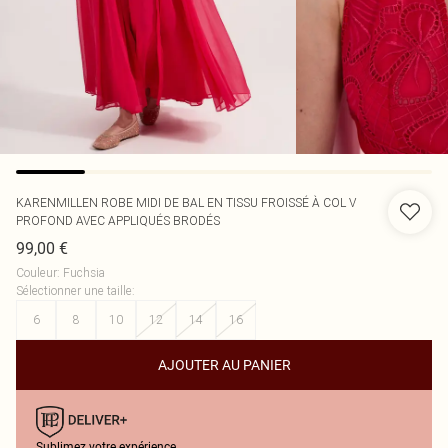
KARENMILLEN
ROBE MIDI DE BAL EN TISSU FROISSÉ À COL V
PROFOND AVEC APPLIQUÉS BRODÉS
99,00 €
Couleur
:
Fuchsia
Sélectionner une taille
:
6
8
10
12
14
16
AJOUTER AU PANIER
Sublimez votre expérience