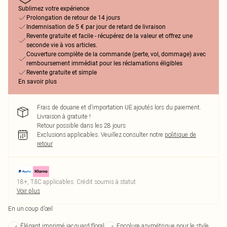
Sublimez votre expérience
Prolongation de retour de 14 jours
Indemnisation de 5 € par jour de retard de livraison
Revente gratuite et facile - récupérez de la valeur et offrez une
seconde vie à vos articles.
Couverture complète de la commande (perte, vol, dommage) avec
remboursement immédiat pour les réclamations éligibles
Revente gratuite et simple
En savoir plus
Frais de douane et d’importation UE ajoutés lors du paiement.
Livraison à gratuite !
Retour possible dans les 28 jours
Exclusions applicables.
Veuillez consulter notre
politique de
retour
18+, T&C applicables. Crédit soumis à statut
Voir plus
En un coup d’œil
Élégant imprimé jacquard floral
Encolure asymétrique pour le style