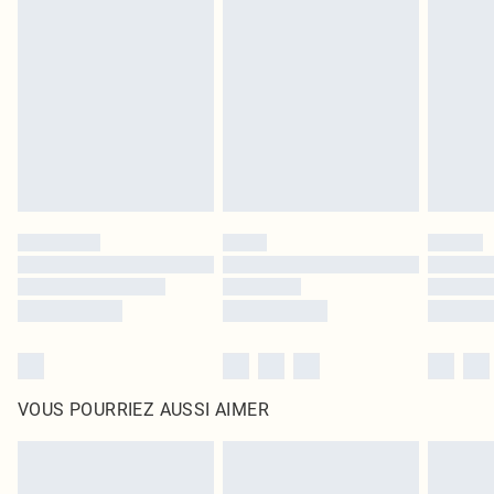
leurs étiquettes d'origine. Les chaussures doivent également être essayées en
intérieur. Les articles pour la maison, y compris le linge de lit, les matelas, les
surmatelas et les oreillers, doivent être inutilisés et dans leur emballage
d'origine non ouvert. Ceci n'affecte pas vos droits statutaires.
Cliquez
ici
pour consulter l'intégralité de notre politique de retour.
VOUS POURRIEZ AUSSI AIMER