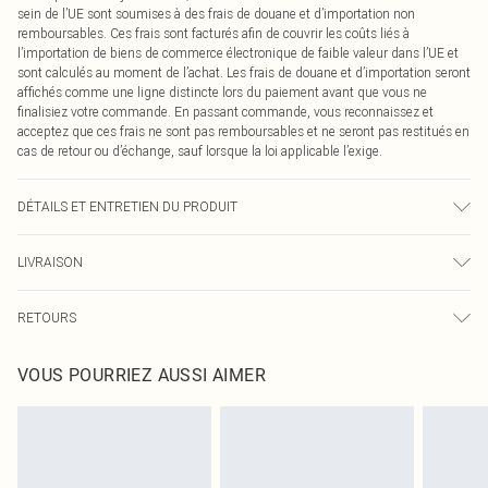
sein de l’UE sont soumises à des frais de douane et d’importation non
remboursables. Ces frais sont facturés afin de couvrir les coûts liés à
l’importation de biens de commerce électronique de faible valeur dans l’UE et
sont calculés au moment de l’achat. Les frais de douane et d’importation seront
affichés comme une ligne distincte lors du paiement avant que vous ne
finalisiez votre commande. En passant commande, vous reconnaissez et
acceptez que ces frais ne sont pas remboursables et ne seront pas restitués en
cas de retour ou d’échange, sauf lorsque la loi applicable l’exige.
DÉTAILS ET ENTRETIEN DU PRODUIT
Principal : 100% polyester. Doublure : 100% polyester. Lavage en machine. Le
LIVRAISON
mannequin porte une taille UK8/US4. Taille du mannequin 1m75.
Livraison standard France
0
RETOURS
Jusqu'à 7 jours ouvrables
Un problème survient ? Vous disposez de 21 jours à compter de la réception
Livraison express France
€7.99
VOUS POURRIEZ AUSSI AIMER
pour nous retourner un article.
Jusqu'à 2-3 jours ouvrables
Veuillez noter que nous ne pouvons pas rembourser les masques tendance, les
Livraison en Point Relais
€2.99
cosmétiques, les bijoux pour piercings, les jouets pour adultes, les maillots de
Jusqu'à 7 jours ouvrables
bain ou la lingerie si l'opercule d'hygiène est endommagé ou endommagé.
Les chaussures et/ou vêtements doivent être non portés, non lavés et porter