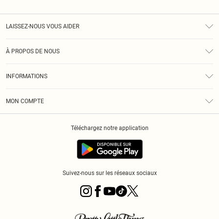
LAISSEZ-NOUS VOUS AIDER
Assistance
À PROPOS DE NOUS
Retours
À Notre Sujet
Guide Des Tailles
INFORMATIONS
PLT Réduction pour les étudiants
Livraison
Conditions Générales
Diversité
Royalty
MON COMPTE
Politique De Confidentialité
Klarna
Cookies
Informations Sur L’App PLT
Réduction étudiant - Student Beans
Téléchargez notre application
Historique
Suivez-nous sur les réseaux sociaux