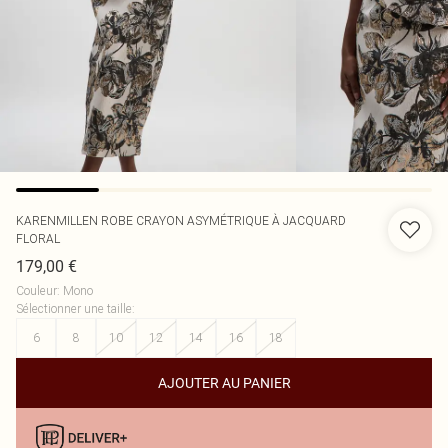
KARENMILLEN
ROBE CRAYON ASYMÉTRIQUE À JACQUARD
FLORAL
179,00 €
Couleur
:
Mono
Sélectionner une taille
:
6
8
10
12
14
16
18
AJOUTER AU PANIER