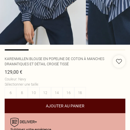
KARENMILLEN
BLOUSE EN POPELINE DE COTON À MANCHES
DRAMATIQUES ET DÉTAIL CROISÉ TISSÉ
129,00 €
Couleur
:
Navy
Sélectionner une taille
:
6
8
10
12
14
16
18
AJOUTER AU PANIER
Sublimez votre expérience