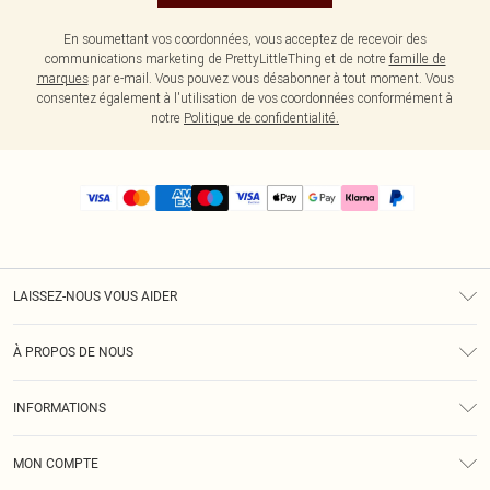
En soumettant vos coordonnées, vous acceptez de recevoir des
communications marketing de PrettyLittleThing et de notre
famille de
marques
par e-mail. Vous pouvez vous désabonner à tout moment. Vous
consentez également à l'utilisation de vos coordonnées conformément à
notre
Politique de confidentialité.
LAISSEZ-NOUS VOUS AIDER
Assistance
À PROPOS DE NOUS
Retours
À Notre Sujet
Guide Des Tailles
INFORMATIONS
PLT Réduction pour les étudiants
Livraison
Conditions Générales
Diversité
Royalty
MON COMPTE
Politique De Confidentialité
Klarna