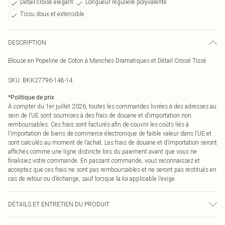
Détail croisé élégant
Longueur régulière polyvalente
Tissu doux et extensible
DESCRIPTION
Blouse en Popeline de Coton à Manches Dramatiques et Détail Croisé Tissé
SKU:
BKK27796-148-14
*
Politique de prix
À compter du 1er juillet 2026, toutes les commandes livrées à des adresses au
sein de l’UE sont soumises à des frais de douane et d’importation non
remboursables. Ces frais sont facturés afin de couvrir les coûts liés à
l’importation de biens de commerce électronique de faible valeur dans l’UE et
sont calculés au moment de l’achat. Les frais de douane et d’importation seront
affichés comme une ligne distincte lors du paiement avant que vous ne
finalisiez votre commande. En passant commande, vous reconnaissez et
acceptez que ces frais ne sont pas remboursables et ne seront pas restitués en
cas de retour ou d’échange, sauf lorsque la loi applicable l’exige.
DÉTAILS ET ENTRETIEN DU PRODUIT
70% Coton, 27% Nylon, 3% Élasthanne, Laver avec des couleurs similaires,