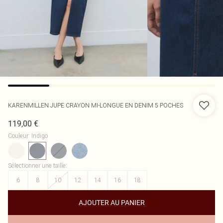
KARENMILLEN
JUPE CRAYON MI-LONGUE EN DENIM 5 POCHES
119,00 €
Couleur
:
Indigo
Sélectionner une taille
:
6
8
10
12
14
16
18
AJOUTER AU PANIER