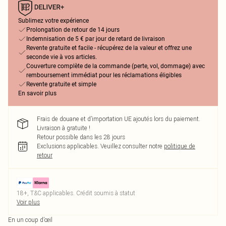
Sublimez votre expérience
Prolongation de retour de 14 jours
Indemnisation de 5 € par jour de retard de livraison
Revente gratuite et facile - récupérez de la valeur et offrez une
seconde vie à vos articles.
Couverture complète de la commande (perte, vol, dommage) avec
remboursement immédiat pour les réclamations éligibles
Revente gratuite et simple
En savoir plus
Frais de douane et d’importation UE ajoutés lors du paiement.
Livraison à gratuite !
Retour possible dans les 28 jours
Exclusions applicables.
Veuillez consulter notre
politique de
retour
18+, T&C applicables. Crédit soumis à statut
Voir plus
En un coup d’œil