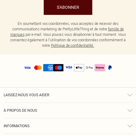
S'ABONNER
En soumettant vos coordonnées, vous acceptez de recevoir des
communications marketing de PrettyLittleThing et de notre
famille de
marques
par e-mail. Vous pouvez vous désabonner à tout moment. Vous
consentez également à l'utilisation de vos coordonnées conformément à
notre
Politique de confidentialité.
LAISSEZ-NOUS VOUS AIDER
Assistance
À PROPOS DE NOUS
Retours
À Notre Sujet
Guide Des Tailles
INFORMATIONS
PLT Réduction pour les étudiants
Livraison