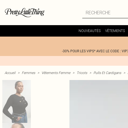
NOUVEAUTÉS
VÊTEMENTS
-30% POUR LES VIPS* AVEC LE CODE : VIP
Accueil
>
Femmes
>
Vêtements Femme
>
Tricots
>
Pulls Et Cardigans
>