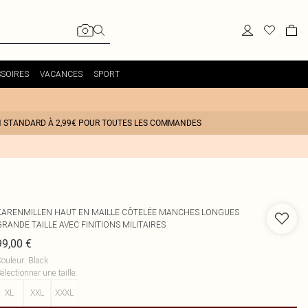
SOIRES
VACANCES
SPORT
N STANDARD À 2,99€ POUR TOUTES LES COMMANDES
KARENMILLEN
HAUT EN MAILLE CÔTELÉE MANCHES LONGUES
RANDE TAILLE AVEC FINITIONS MILITAIRES
99,00 €
ouleur
:
Black
électionner une taille
:
XL
XXL
XXXL