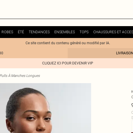
ROBES
ÉTÉ
TENDANCES
ENSEMBLES
TOPS
CHAUSSURES ET ACCES
Ce site contient du contenu généré ou modifié par IA.
30
LIVRAISO
CLIQUEZ ICI POUR DEVENIR VIP
Pulls À Manches Longues
G
C
S