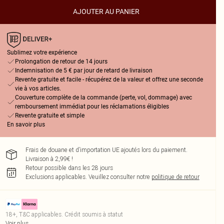
AJOUTER AU PANIER
Sublimez votre expérience
Prolongation de retour de 14 jours
Indemnisation de 5 € par jour de retard de livraison
Revente gratuite et facile - récupérez de la valeur et offrez une seconde
vie à vos articles.
Couverture complète de la commande (perte, vol, dommage) avec
remboursement immédiat pour les réclamations éligibles
Revente gratuite et simple
En savoir plus
Frais de douane et d’importation UE ajoutés lors du paiement.
Livraison à 2,99€ !
Retour possible dans les 28 jours
Exclusions applicables.
Veuillez consulter notre
politique de retour
18+, T&C applicables. Crédit soumis à statut
Voir plus