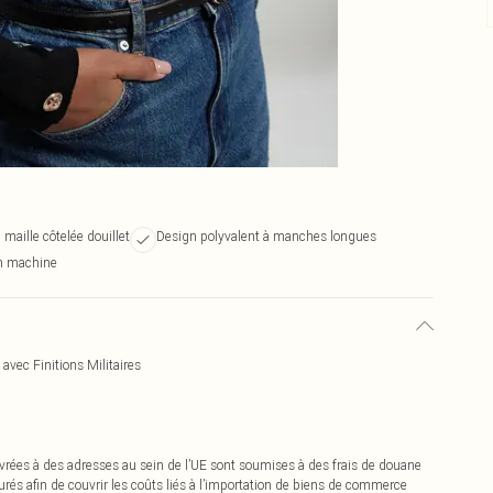
 maille côtelée douillet
Design polyvalent à manches longues
en machine
vec Finitions Militaires
vrées à des adresses au sein de l’UE sont soumises à des frais de douane
urés afin de couvrir les coûts liés à l’importation de biens de commerce