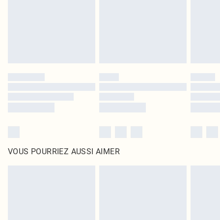
d'origine non ouvert. Ceci n'affecte pas vos droits statutaires.
Cliquez
ici
pour consulter l'intégralité de notre politique de retour.
VOUS POURRIEZ AUSSI AIMER