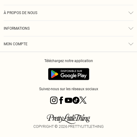
Assistance
À PROPOS DE NOUS
Retours
À Notre Sujet
Guide Des Tailles
INFORMATIONS
PLT Réduction pour les étudiants
Livraison
Conditions Générales
Diversité
Royalty
MON COMPTE
Politique De Confidentialité
Klarna
Cookies
Informations Sur L’App PLT
Réduction étudiant - Student Beans
Téléchargez notre application
Historique
Suivez-nous sur les réseaux sociaux
COPYRIGHT ©
2026
PRETTYLITTLETHING