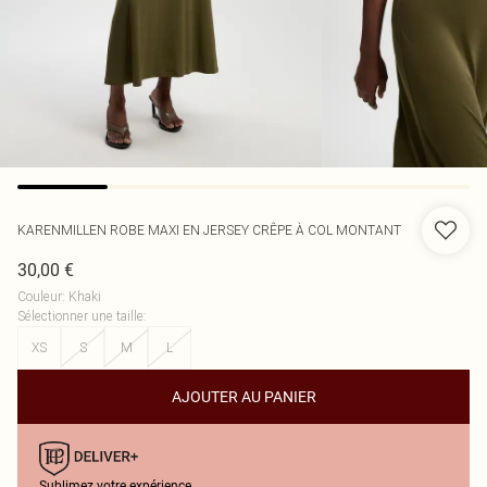
KARENMILLEN
ROBE MAXI EN JERSEY CRÊPE À COL MONTANT
30,00 €
Couleur
:
Khaki
Sélectionner une taille
:
XS
S
M
L
AJOUTER AU PANIER
Sublimez votre expérience