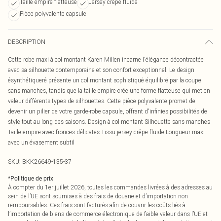
Taille empire flatteuse
Jersey crêpe fluide
Pièce polyvalente capsule
DESCRIPTION
Cette robe maxi à col montant Karen Millen incarne l'élégance décontractée
avec sa silhouette contemporaine et son confort exceptionnel. Le design
ésynthétiqueré présente un col montant sophistiqué équilibré par la coupe
sans manches, tandis que la taille empire crée une forme flatteuse qui met en
valeur différents types de silhouettes. Cette pièce polyvalente promet de
devenir un pilier de votre garde-robe capsule, offrant d'infinies possibilités de
style tout au long des saisons. Design à col montant Silhouette sans manches
Taille empire avec fronces délicates Tissu jersey crêpe fluide Longueur maxi
avec un évasement subtil
SKU:
BKK26649-135-37
*
Politique de prix
À compter du 1er juillet 2026, toutes les commandes livrées à des adresses au
sein de l’UE sont soumises à des frais de douane et d’importation non
remboursables. Ces frais sont facturés afin de couvrir les coûts liés à
l’importation de biens de commerce électronique de faible valeur dans l’UE et