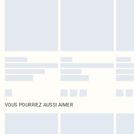
intérieur. Les articles pour la maison, y compris le linge de lit, les matelas, les
surmatelas et les oreillers, doivent être inutilisés et dans leur emballage
d'origine non ouvert. Ceci n'affecte pas vos droits statutaires.
Cliquez
ici
pour consulter l'intégralité de notre politique de retour.
VOUS POURRIEZ AUSSI AIMER