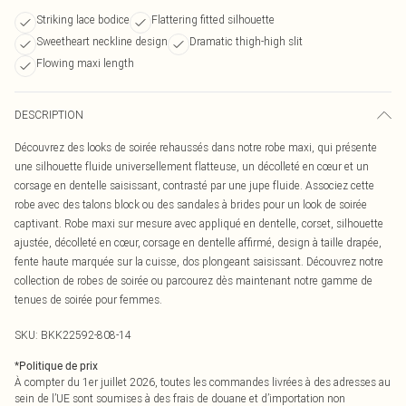
Striking lace bodice
Flattering fitted silhouette
Sweetheart neckline design
Dramatic thigh-high slit
Flowing maxi length
DESCRIPTION
Découvrez des looks de soirée rehaussés dans notre robe maxi, qui présente
une silhouette fluide universellement flatteuse, un décolleté en cœur et un
corsage en dentelle saisissant, contrasté par une jupe fluide. Associez cette
robe avec des talons block ou des sandales à brides pour un look de soirée
captivant. Robe maxi sur mesure avec appliqué en dentelle, corset, silhouette
ajustée, décolleté en cœur, corsage en dentelle affirmé, design à taille drapée,
fente haute marquée sur la cuisse, dos plongeant saisissant. Découvrez notre
collection de robes de soirée ou parcourez dès maintenant notre gamme de
tenues de soirée pour femmes.
SKU:
BKK22592-808-14
*
Politique de prix
À compter du 1er juillet 2026, toutes les commandes livrées à des adresses au
sein de l’UE sont soumises à des frais de douane et d’importation non