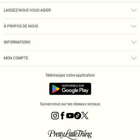
LAISSEZ-NOUS VOUS AIDER
Assistance
À PROPOS DE NOUS
Retours
À Notre Sujet
Guide Des Tailles
INFORMATIONS
PLT Réduction pour les étudiants
Livraison
Conditions Générales
Diversité
Royalty
MON COMPTE
Politique De Confidentialité
Klarna
Cookies
Informations Sur L’App PLT
Réduction étudiant - Student Beans
Téléchargez notre application
Historique
Suivez-nous sur les réseaux sociaux