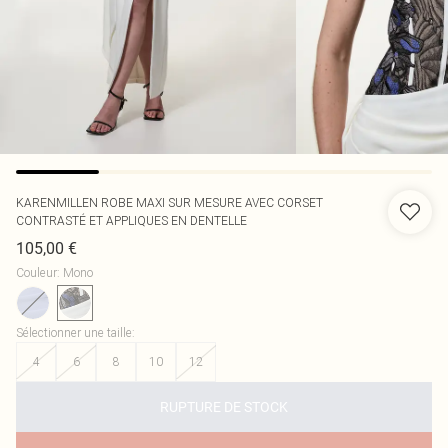
KARENMILLEN
ROBE MAXI SUR MESURE AVEC CORSET
CONTRASTÉ ET APPLIQUES EN DENTELLE
105,00 €
Couleur
:
Mono
Sélectionner une taille
:
4
6
8
10
12
RUPTURE DE STOCK