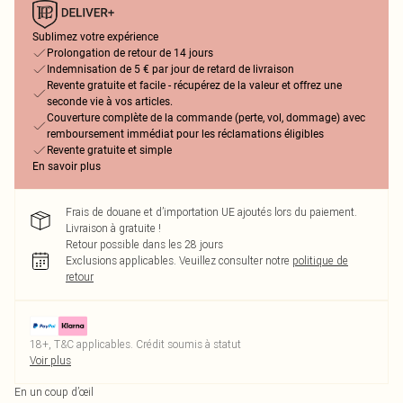
Sublimez votre expérience
Prolongation de retour de 14 jours
Indemnisation de 5 € par jour de retard de livraison
Revente gratuite et facile - récupérez de la valeur et offrez une
seconde vie à vos articles.
Couverture complète de la commande (perte, vol, dommage) avec
remboursement immédiat pour les réclamations éligibles
Revente gratuite et simple
En savoir plus
Frais de douane et d’importation UE ajoutés lors du paiement.
Livraison à gratuite !
Retour possible dans les 28 jours
Exclusions applicables.
Veuillez consulter notre
politique de
retour
18+, T&C applicables. Crédit soumis à statut
Voir plus
En un coup d’œil