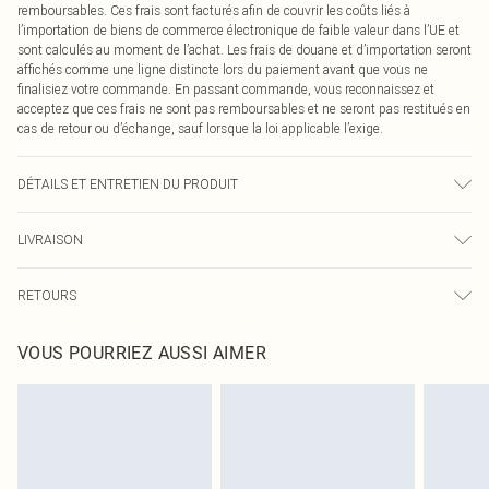
remboursables. Ces frais sont facturés afin de couvrir les coûts liés à
l’importation de biens de commerce électronique de faible valeur dans l’UE et
sont calculés au moment de l’achat. Les frais de douane et d’importation seront
affichés comme une ligne distincte lors du paiement avant que vous ne
finalisiez votre commande. En passant commande, vous reconnaissez et
acceptez que ces frais ne sont pas remboursables et ne seront pas restitués en
cas de retour ou d’échange, sauf lorsque la loi applicable l’exige.
DÉTAILS ET ENTRETIEN DU PRODUIT
Principal : 95 % polyester, 5 % élasthanne
LIVRAISON
Contraste : 79 % nylon, 21 % élasthanne
Contraste : 91 % polyester, 9 % élasthanne
Livraison standard France
0
Le mannequin porte la taille UK 8
RETOURS
Jusqu'à 7 jours ouvrables
Taille du mannequin : 5'9
Un problème survient ? Vous disposez de 21 jours à compter de la réception
Longueur : 126 cm
Livraison express France
€7.99
VOUS POURRIEZ AUSSI AIMER
pour nous retourner un article.
Jusqu'à 2-3 jours ouvrables
Veuillez noter que nous ne pouvons pas rembourser les masques tendance, les
Livraison en Point Relais
€2.99
cosmétiques, les bijoux pour piercings, les jouets pour adultes, les maillots de
Jusqu'à 7 jours ouvrables
bain ou la lingerie si l'opercule d'hygiène est endommagé ou endommagé.
Les chaussures et/ou vêtements doivent être non portés, non lavés et porter
leurs étiquettes d'origine. Les chaussures doivent également être essayées en