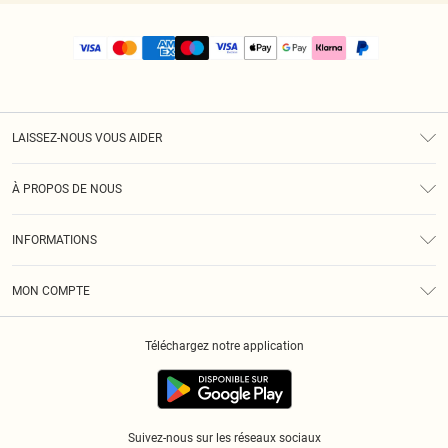
LAISSEZ-NOUS VOUS AIDER
Assistance
À PROPOS DE NOUS
Retours
À Notre Sujet
Guide Des Tailles
INFORMATIONS
PLT Réduction pour les étudiants
Livraison
Conditions Générales
Diversité
Royalty
MON COMPTE
Politique De Confidentialité
Klarna
Cookies
Informations Sur L’App PLT
Réduction étudiant - Student Beans
Téléchargez notre application
Historique
Suivez-nous sur les réseaux sociaux