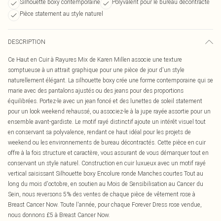
Silhouette boxy contemporaine
Polyvalent pour le bureau décontracté
Pièce statement au style naturel
DESCRIPTION
Ce Haut en Cuir à Rayures Mix de Karen Millen associe une texture
somptueuse à un attrait graphique pour une pièce de jour d'un style
naturellement élégant. La silhouette boxy crée une forme contemporaine qui se
marie avec des pantalons ajustés ou des jeans pour des proportions
équilibrées. Portez-le avec un jean foncé et des lunettes de soleil statement
pour un look weekend rehaussé, ou associez-le à la jupe rayée assortie pour un
ensemble avant-gardiste. Le motif rayé distinctif ajoute un intérêt visuel tout
en conservant sa polyvalence, rendant ce haut idéal pour les projets de
weekend ou les environnements de bureau décontractés. Cette pièce en cuir
offre à la fois structure et caractère, vous assurant de vous démarquer tout en
conservant un style naturel. Construction en cuir luxueux avec un motif rayé
vertical saisissant Silhouette boxy Encolure ronde Manches courtes Tout au
long du mois d'octobre, en soutien au Mois de Sensibilisation au Cancer du
Sein, nous reversons 5% des ventes de chaque pièce de vêtement rose à
Breast Cancer Now. Toute l'année, pour chaque Forever Dress rose vendue,
nous donnons £5 à Breast Cancer Now.