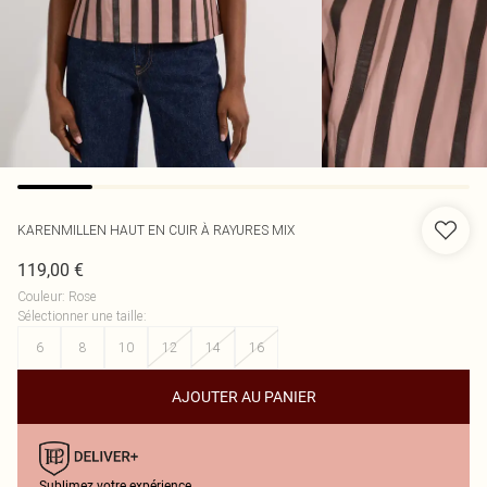
KARENMILLEN
HAUT EN CUIR À RAYURES MIX
119,00 €
Couleur
:
Rose
Sélectionner une taille
:
6
8
10
12
14
16
AJOUTER AU PANIER
Sublimez votre expérience