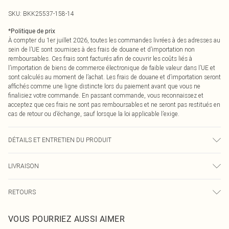
SKU:
BKK25537-158-14
*
Politique de prix
À compter du 1er juillet 2026, toutes les commandes livrées à des adresses au
sein de l’UE sont soumises à des frais de douane et d’importation non
remboursables. Ces frais sont facturés afin de couvrir les coûts liés à
l’importation de biens de commerce électronique de faible valeur dans l’UE et
sont calculés au moment de l’achat. Les frais de douane et d’importation seront
affichés comme une ligne distincte lors du paiement avant que vous ne
finalisiez votre commande. En passant commande, vous reconnaissez et
acceptez que ces frais ne sont pas remboursables et ne seront pas restitués en
cas de retour ou d’échange, sauf lorsque la loi applicable l’exige.
DÉTAILS ET ENTRETIEN DU PRODUIT
Extérieur : 100% Cuir d'agneau. Doublure : 100% Polyester. Nettoyage
LIVRAISON
professionnel par un spécialiste du cuir et du daim. Le mannequin porte une
taille UK 8/ US 4. Taille du mannequin approximative : 1m75. Longueur
Livraison standard France
0
approximative : 57cm
RETOURS
Jusqu'à 7 jours ouvrables
Un problème survient ? Vous disposez de 21 jours à compter de la réception
Livraison express France
€7.99
VOUS POURRIEZ AUSSI AIMER
pour nous retourner un article.
Jusqu'à 2-3 jours ouvrables