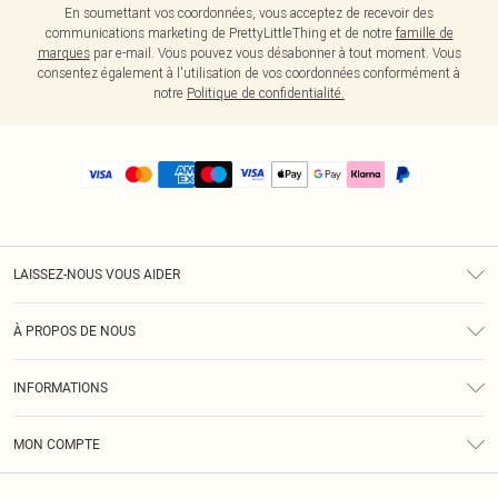
En soumettant vos coordonnées, vous acceptez de recevoir des
communications marketing de PrettyLittleThing et de notre
famille de
marques
par e-mail. Vous pouvez vous désabonner à tout moment. Vous
consentez également à l'utilisation de vos coordonnées conformément à
notre
Politique de confidentialité.
LAISSEZ-NOUS VOUS AIDER
Assistance
À PROPOS DE NOUS
Retours
À Notre Sujet
Guide Des Tailles
INFORMATIONS
PLT Réduction pour les étudiants
Livraison
Conditions Générales
Diversité
Royalty
MON COMPTE
Politique De Confidentialité
Klarna
Cookies
Informations Sur L’App PLT
Réduction étudiant - Student Beans