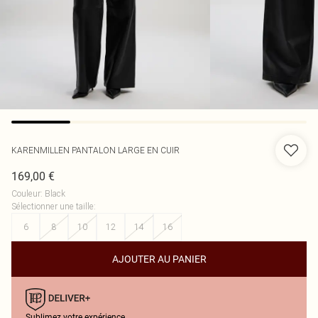
KARENMILLEN
PANTALON LARGE EN CUIR
169,00 €
Couleur
:
Black
Sélectionner une taille
:
6
8
10
12
14
16
AJOUTER AU PANIER
Sublimez votre expérience