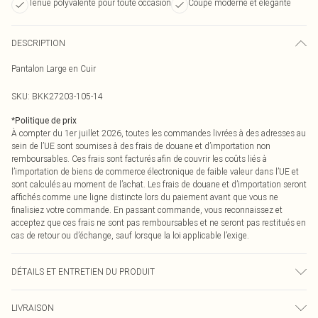
Tenue polyvalente pour toute occasion
Coupe moderne et élégante
DESCRIPTION
Pantalon Large en Cuir
SKU:
BKK27203-105-14
*
Politique de prix
À compter du 1er juillet 2026, toutes les commandes livrées à des adresses au
sein de l’UE sont soumises à des frais de douane et d’importation non
remboursables. Ces frais sont facturés afin de couvrir les coûts liés à
l’importation de biens de commerce électronique de faible valeur dans l’UE et
sont calculés au moment de l’achat. Les frais de douane et d’importation seront
affichés comme une ligne distincte lors du paiement avant que vous ne
finalisiez votre commande. En passant commande, vous reconnaissez et
acceptez que ces frais ne sont pas remboursables et ne seront pas restitués en
cas de retour ou d’échange, sauf lorsque la loi applicable l’exige.
DÉTAILS ET ENTRETIEN DU PRODUIT
Main: 100% leather. Model wears UK8/US4. Model height 5"9. Length approx:
LIVRAISON
66cm