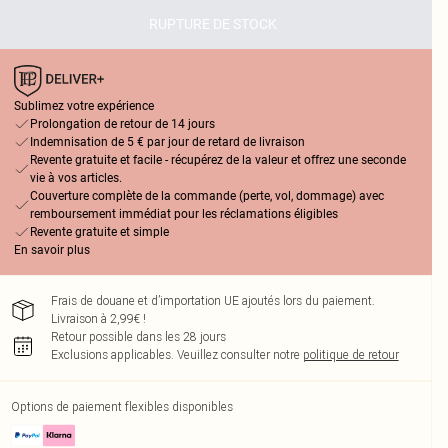
RUPTURE DE STOCK
Sublimez votre expérience
Prolongation de retour de 14 jours
Indemnisation de 5 € par jour de retard de livraison
Revente gratuite et facile - récupérez de la valeur et offrez une seconde
vie à vos articles.
Couverture complète de la commande (perte, vol, dommage) avec
remboursement immédiat pour les réclamations éligibles
Revente gratuite et simple
En savoir plus
Frais de douane et d’importation UE ajoutés lors du paiement.
Livraison à 2,99€ !
Retour possible dans les 28 jours
Exclusions applicables.
Veuillez consulter notre
politique de retour
Options de paiement flexibles disponibles