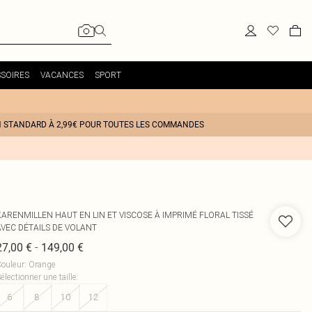
SOIRES
VACANCES
SPORT
N STANDARD À 2,99€ POUR TOUTES LES COMMANDES
KARENMILLEN
HAUT EN LIN ET VISCOSE À IMPRIMÉ FLORAL TISSÉ
AVEC DÉTAILS DE VOLANT
-
27,00 €
149,00 €
ouleur
:
Orange
électionner une taille
:
6
8
10
12