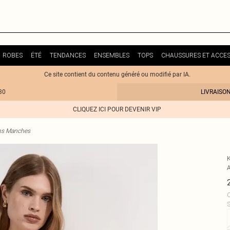
ROBES
ÉTÉ
TENDANCES
ENSEMBLES
TOPS
CHAUSSURES ET ACCES
Ce site contient du contenu généré ou modifié par IA.
30
LIVRAISO
CLIQUEZ ICI POUR DEVENIR VIP
ns Manches
C
S