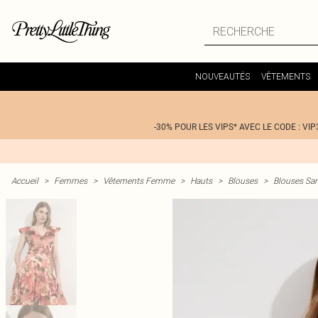
NOUVEAUTÉS
VÊTEMENTS
-30% POUR LES VIPS* AVEC LE CODE : VIP
Accueil
>
Femmes
>
Vêtements Femme
>
Hauts
>
Blouses
>
Blouses Sa