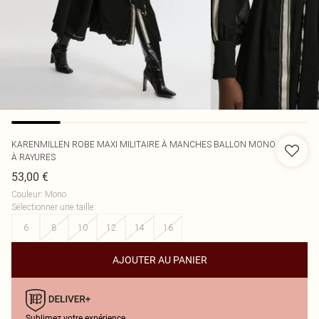
KARENMILLEN
ROBE MAXI MILITAIRE À MANCHES BALLON MONO
À RAYURES
53,00 €
Couleur
:
Mono
Sélectionner une taille
:
6
8
10
12
14
16
AJOUTER AU PANIER
Sublimez votre expérience