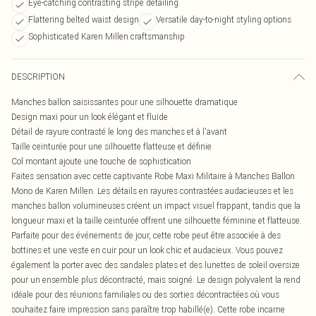
Eye-catching contrasting stripe detailing
Flattering belted waist design
Versatile day-to-night styling options
Sophisticated Karen Millen craftsmanship
DESCRIPTION
Manches ballon saisissantes pour une silhouette dramatique
Design maxi pour un look élégant et fluide
Détail de rayure contrasté le long des manches et à l'avant
Taille ceinturée pour une silhouette flatteuse et définie
Col montant ajoute une touche de sophistication
Faites sensation avec cette captivante Robe Maxi Militaire à Manches Ballon
Mono de Karen Millen. Les détails en rayures contrastées audacieuses et les
manches ballon volumineuses créent un impact visuel frappant, tandis que la
longueur maxi et la taille ceinturée offrent une silhouette féminine et flatteuse.
Parfaite pour des événements de jour, cette robe peut être associée à des
bottines et une veste en cuir pour un look chic et audacieux. Vous pouvez
également la porter avec des sandales plates et des lunettes de soleil oversize
pour un ensemble plus décontracté, mais soigné. Le design polyvalent la rend
idéale pour des réunions familiales ou des sorties décontractées où vous
souhaitez faire impression sans paraître trop habillé(e). Cette robe incarne