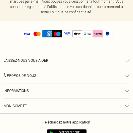
marques
par e-mail. Vous pouvez vous désabonner à tout moment. Vous
consentez également à l'utilisation de vos coordonnées conformément à
notre
Politique de confidentialité.
LAISSEZ-NOUS VOUS AIDER
Assistance
À PROPOS DE NOUS
Retours
À Notre Sujet
Guide Des Tailles
INFORMATIONS
PLT Réduction pour les étudiants
Livraison
Conditions Générales
Diversité
Royalty
MON COMPTE
Politique De Confidentialité
Klarna
Cookies
Informations Sur L’App PLT
Réduction étudiant - Student Beans
Téléchargez notre application
Historique