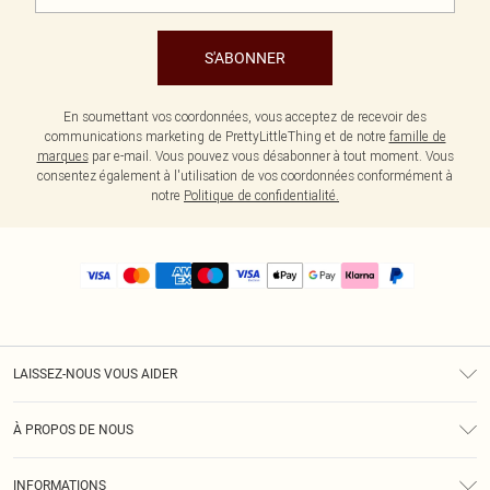
S'ABONNER
En soumettant vos coordonnées, vous acceptez de recevoir des
communications marketing de PrettyLittleThing et de notre
famille de
marques
par e-mail. Vous pouvez vous désabonner à tout moment. Vous
consentez également à l'utilisation de vos coordonnées conformément à
notre
Politique de confidentialité.
LAISSEZ-NOUS VOUS AIDER
Assistance
À PROPOS DE NOUS
Retours
À Notre Sujet
Guide Des Tailles
INFORMATIONS