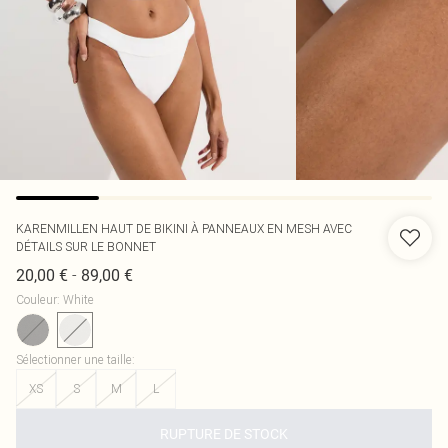
KARENMILLEN
HAUT DE BIKINI À PANNEAUX EN MESH AVEC
DÉTAILS SUR LE BONNET
-
20,00 €
89,00 €
Couleur
:
White
Sélectionner une taille
:
XS
S
M
L
RUPTURE DE STOCK