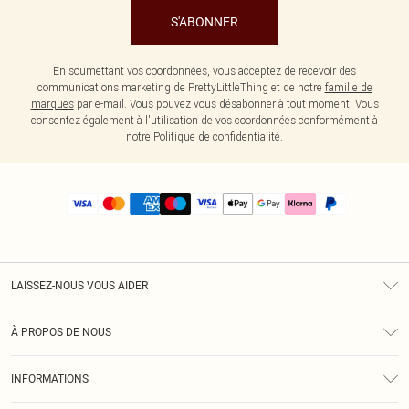
S'ABONNER
En soumettant vos coordonnées, vous acceptez de recevoir des
communications marketing de PrettyLittleThing et de notre
famille de
marques
par e-mail. Vous pouvez vous désabonner à tout moment. Vous
consentez également à l'utilisation de vos coordonnées conformément à
notre
Politique de confidentialité.
LAISSEZ-NOUS VOUS AIDER
Assistance
À PROPOS DE NOUS
Retours
À Notre Sujet
Guide Des Tailles
INFORMATIONS
PLT Réduction pour les étudiants
Livraison