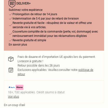
Sublimez votre expérience
Prolongation de retour de 14 jours
Indemnisation de 5 € par jour de retard de livraison
Revente gratuite et facile - récupérez de la valeur et offrez une
seconde vie à vos articles.
Couverture complète de la commande (perte, vol, dommage) avec
remboursement immédiat pour les réclamations éligibles
Revente gratuite et simple
En savoir plus
Frais de douane et d’importation UE ajoutés lors du paiement.
Livraison à gratuite !
Retour possible dans les 28 jours
Exclusions applicables.
Veuillez consulter notre
politique de
retour
18+, T&C applicables. Crédit soumis à statut
Voir plus
En un coup d’œil