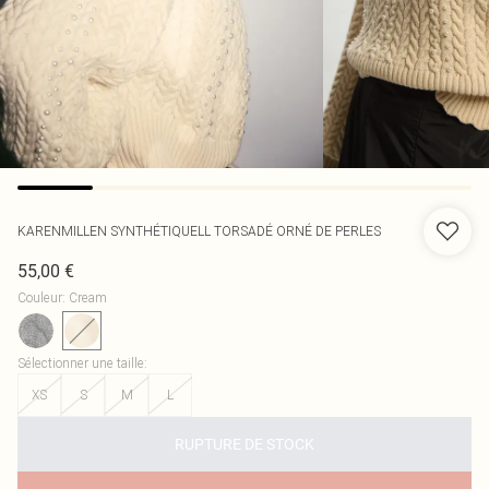
KARENMILLEN
SYNTHÉTIQUELL TORSADÉ ORNÉ DE PERLES
55,00 €
Couleur
:
Cream
Sélectionner une taille
:
XS
S
M
L
RUPTURE DE STOCK