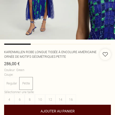
KARENMILLEN
ROBE LONGUE TISSÉE À ENCOLURE AMÉRICAINE
ORNÉE DE MOTIFS GÉOMÉTRIQUES PETITE
286,00 €
Couleur
:
Green
Coupe
:
Regular
Petite
Sélectionner une taille
:
4
6
8
10
12
14
16
AJOUTER AU PANIER