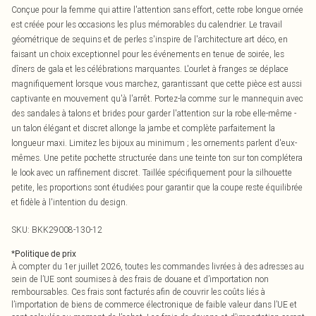
Conçue pour la femme qui attire l'attention sans effort, cette robe longue ornée
est créée pour les occasions les plus mémorables du calendrier. Le travail
géométrique de sequins et de perles s'inspire de l'architecture art déco, en
faisant un choix exceptionnel pour les événements en tenue de soirée, les
dîners de gala et les célébrations marquantes. L'ourlet à franges se déplace
magnifiquement lorsque vous marchez, garantissant que cette pièce est aussi
captivante en mouvement qu'à l'arrêt. Portez-la comme sur le mannequin avec
des sandales à talons et brides pour garder l'attention sur la robe elle-même -
un talon élégant et discret allonge la jambe et complète parfaitement la
longueur maxi. Limitez les bijoux au minimum ; les ornements parlent d'eux-
mêmes. Une petite pochette structurée dans une teinte ton sur ton complétera
le look avec un raffinement discret. Taillée spécifiquement pour la silhouette
petite, les proportions sont étudiées pour garantir que la coupe reste équilibrée
et fidèle à l'intention du design.
SKU:
BKK29008-130-12
*
Politique de prix
À compter du 1er juillet 2026, toutes les commandes livrées à des adresses au
sein de l’UE sont soumises à des frais de douane et d’importation non
remboursables. Ces frais sont facturés afin de couvrir les coûts liés à
l’importation de biens de commerce électronique de faible valeur dans l’UE et