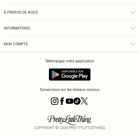
Assistance
À PROPOS DE NOUS
Retours
À Notre Sujet
Guide Des Tailles
INFORMATIONS
PLT Réduction pour les étudiants
Livraison
Conditions Générales
Diversité
Royalty
MON COMPTE
Politique De Confidentialité
Klarna
Cookies
Informations Sur L’App PLT
Réduction étudiant - Student Beans
Téléchargez notre application
Historique
Suivez-nous sur les réseaux sociaux
COPYRIGHT ©
2026
PRETTYLITTLETHING