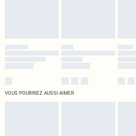
d'origine non ouvert. Ceci n'affecte pas vos droits statutaires.
Cliquez
ici
pour consulter l'intégralité de notre politique de retour.
VOUS POURRIEZ AUSSI AIMER