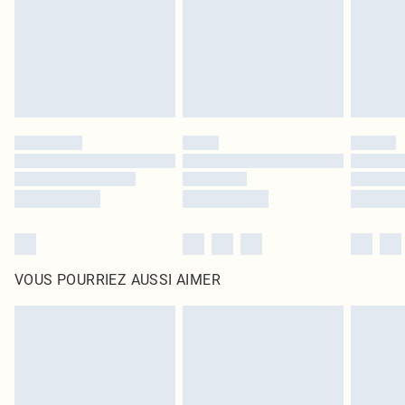
d'origine non ouvert. Ceci n'affecte pas vos droits statutaires.
Cliquez
ici
pour consulter l'intégralité de notre politique de retour.
VOUS POURRIEZ AUSSI AIMER