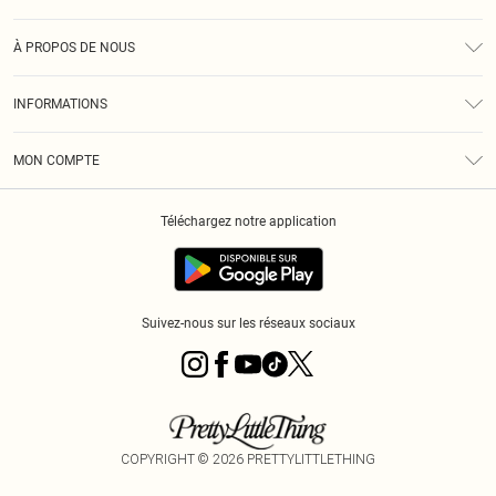
Assistance
À PROPOS DE NOUS
Retours
À Notre Sujet
Guide Des Tailles
INFORMATIONS
PLT Réduction pour les étudiants
Livraison
Conditions Générales
Diversité
Royalty
MON COMPTE
Politique De Confidentialité
Klarna
Cookies
Informations Sur L’App PLT
Réduction étudiant - Student Beans
Téléchargez notre application
Historique
Suivez-nous sur les réseaux sociaux
COPYRIGHT ©
2026
PRETTYLITTLETHING