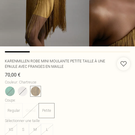
KARENMILLEN
ROBE MINI MOULANTE PETITE TAILLE À UNE
ÉPAULE AVEC FRANGES EN MAILLE
70,00 €
Couleur
:
Chartreuse
Coupe
:
Regular
Grand
Petite
Sélectionner une taille
:
XS
S
M
L