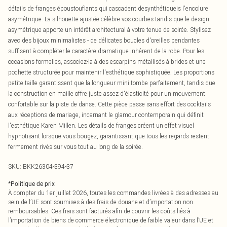
détails de franges époustouflants qui cascadent desynthétiqueis l'encolure
asymétrique. La silhouette ajustée célèbre vos courbes tandis que le design
asymétrique apporte un intérêt architectural à votre tenue de soirée. Stylisez
avec des bijoux minimalistes - de délicates boucles d'oreilles pendantes
suffisent à compléter le caractère dramatique inhérent de la robe. Pour les
occasions formelles, associez-la à des escarpins métallisés à brides et une
pochette structurée pour maintenir l'esthétique sophistiquée. Les proportions
petite taille garantissent que la longueur mini tombe parfaitement, tandis que
la construction en maille offre juste assez d'élasticité pour un mouvement
confortable sur la piste de danse. Cette pièce passe sans effort des cocktails
aux réceptions de mariage, incarnant le glamour contemporain qui définit
l'esthétique Karen Millen. Les détails de franges créent un effet visuel
hypnotisant lorsque vous bougez, garantissant que tous les regards restent
fermement rivés sur vous tout au long de la soirée.
SKU:
BKK26304-394-37
*
Politique de prix
À compter du 1er juillet 2026, toutes les commandes livrées à des adresses au
sein de l’UE sont soumises à des frais de douane et d’importation non
remboursables. Ces frais sont facturés afin de couvrir les coûts liés à
l’importation de biens de commerce électronique de faible valeur dans l’UE et