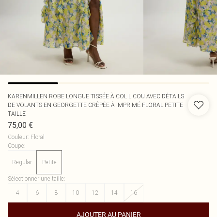
KARENMILLEN
ROBE LONGUE TISSÉE À COL LICOU AVEC DÉTAILS
DE VOLANTS EN GEORGETTE CRÊPÉE À IMPRIMÉ FLORAL PETITE
TAILLE
75,00 €
Couleur
:
Floral
Coupe
:
Regular
Petite
Sélectionner une taille
:
4
6
8
10
12
14
16
AJOUTER AU PANIER