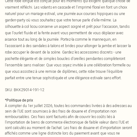
Cette robe longue est conçue pour les moments qui exigent quelque chose de
vraiment réfléchi. Les volants en cascade et l'imprimé floral en font un choix
naturel pour un mariage estival, une journée aux courses hippiques ou une
garden-party où vous souhaitez que votre tenue parle d'elle-même. La
silhouette à col licou conserve un aspect soigné et prêt pour l'occasion, tandis
que l'ourlet fluide et la fente avant vous permettent de vous déplacer avec
aisance tout au long de la journée. Portez-la comme le mannequin, en
l'associant à des sandales à talons et brides pour allonger la jambe et laisser la
robe occuper le devant de la scène. Gardez les accessoires discrets - une
pochette élégante et de simples boucles d'oreilles pendantes complèteront
l'ensemble sans rivaliser. Que vous soyez invitée à une célébration formelle ou
que vous assistiez à une remise de diplômes, cette robe trouve l'équilibre
parfait entre une tenue sophistiquée et une élégance estivale sans effort.
SKU:
BKK29014-191-12
*
Politique de prix
À compter du 1er juillet 2026, toutes les commandes livrées à des adresses au
sein de l’UE sont soumises à des frais de douane et d’importation non
remboursables. Ces frais sont facturés afin de couvrir les coûts liés à
l’importation de biens de commerce électronique de faible valeur dans l’UE et
sont calculés au moment de l’achat. Les frais de douane et d’importation seront
affichés comme une ligne distincte lors du paiement avant que vous ne