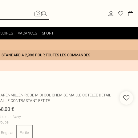
SOIRES
VACANCES
SPORT
N STANDARD À 2,99€ POUR TOUTES LES COMMANDES
KARENMILLEN
ROBE MIDI COL CHEMISE MAILLE CÔTELÉE DÉTAIL
TAILLE CONTRASTANT PETITE
68,00 €
ouleur
:
Navy
Coupe
:
Regular
Petite