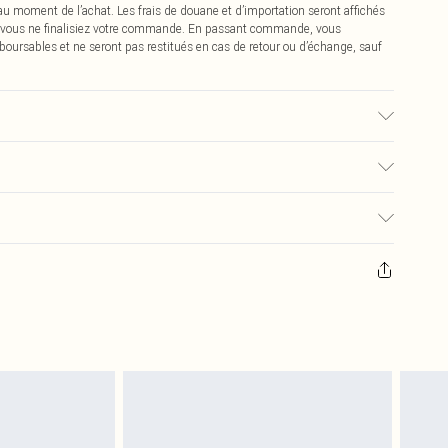
 au moment de l’achat. Les frais de douane et d’importation seront affichés
 vous ne finalisiez votre commande. En passant commande, vous
boursables et ne seront pas restitués en cas de retour ou d’échange, sauf
hine. Le mannequin porte une taille UK Petite Small. Taille du mannequin
€2.99
pter de la réception pour nous retourner un article.
€9.99
masques tendance, les cosmétiques, les bijoux pour piercings, les jouets
'opercule d'hygiène est endommagé ou endommagé.
€2.99
 non lavés et porter leurs étiquettes d'origine. Les chaussures doivent
a maison, y compris le linge de lit, les matelas, les surmatelas et les
d'origine non ouvert. Ceci n'affecte pas vos droits statutaires.
 de retour.