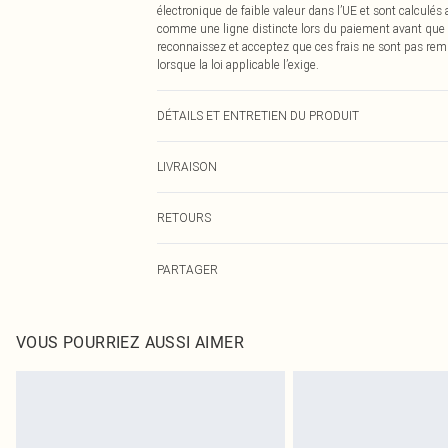
électronique de faible valeur dans l’UE et sont calculés
comme une ligne distincte lors du paiement avant que
reconnaissez et acceptez que ces frais ne sont pas rem
lorsque la loi applicable l’exige.
DÉTAILS ET ENTRETIEN DU PRODUIT
Principal : 53% Polyamide, 47% Viscose. Lavage en mac
LIVRAISON
environ : 1m60. Longueur environ : 124cm
Livraison standard France
RETOURS
Jusqu'à 7 jours ouvrables
Un problème survient ? Vous disposez de 21 jours à com
Livraison express France
PARTAGER
Veuillez noter que nous ne pouvons pas rembourser les 
Jusqu'à 2-3 jours ouvrables
pour adultes, les maillots de bain ou la lingerie si l
Livraison en Point Relais
Les chaussures et/ou vêtements doivent être non portés,
Jusqu'à 7 jours ouvrables
également être essayées en intérieur. Les articles pour l
VOUS POURRIEZ AUSSI AIMER
oreillers, doivent être inutilisés et dans leur emballage 
Cliquez
ici
pour consulter l'intégralité de notre politique