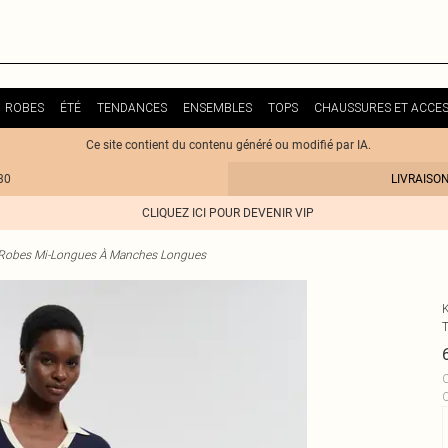
ROBES
ÉTÉ
TENDANCES
ENSEMBLES
TOPS
CHAUSSURES ET ACCES
Ce site contient du contenu généré ou modifié par IA.
30
LIVRAISO
CLIQUEZ ICI POUR DEVENIR VIP
Robes Mi-Longues À Manches Longues
C