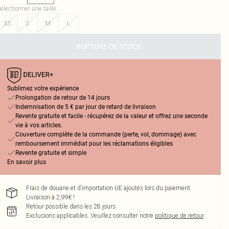
électionner une taille
:
XS
S
M
L
RUPTURE DE STOCK
Sublimez votre expérience
Prolongation de retour de 14 jours
Indemnisation de 5 € par jour de retard de livraison
Revente gratuite et facile - récupérez de la valeur et offrez une seconde
vie à vos articles.
Couverture complète de la commande (perte, vol, dommage) avec
remboursement immédiat pour les réclamations éligibles
Revente gratuite et simple
En savoir plus
Frais de douane et d’importation UE ajoutés lors du paiement.
Livraison à 2,99€ !
Retour possible dans les 28 jours
Exclusions applicables.
Veuillez consulter notre
politique de retour