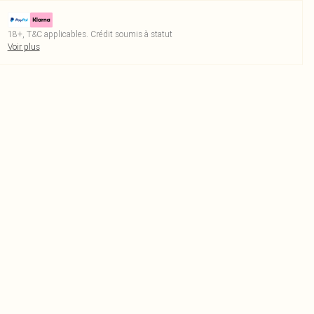
18+, T&C applicables. Crédit soumis à statut
Voir plus