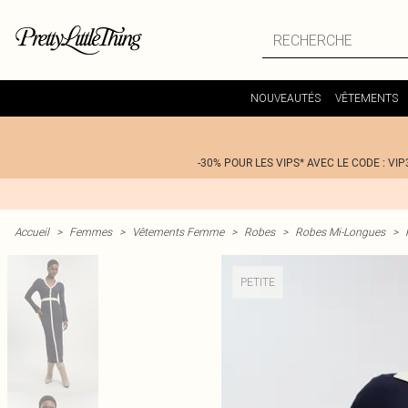
NOUVEAUTÉS
VÊTEMENTS
-30% POUR LES VIPS* AVEC LE CODE : VIP
Accueil
>
Femmes
>
Vêtements Femme
>
Robes
>
Robes Mi-Longues
>
PETITE