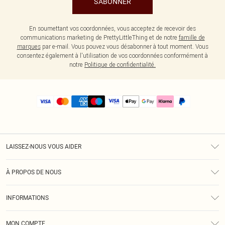
S'ABONNER
En soumettant vos coordonnées, vous acceptez de recevoir des
communications marketing de PrettyLittleThing et de notre
famille de
marques
par e-mail. Vous pouvez vous désabonner à tout moment. Vous
consentez également à l'utilisation de vos coordonnées conformément à
notre
Politique de confidentialité.
LAISSEZ-NOUS VOUS AIDER
Assistance
À PROPOS DE NOUS
Retours
À Notre Sujet
Guide Des Tailles
INFORMATIONS
PLT Réduction pour les étudiants
Livraison
Conditions Générales
Diversité
Royalty
MON COMPTE