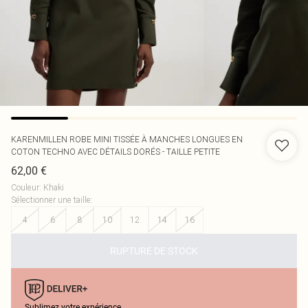
KARENMILLEN
ROBE MINI TISSÉE À MANCHES LONGUES EN
COTON TECHNO AVEC DÉTAILS DORÉS - TAILLE PETITE
62,00 €
Couleur
:
Khaki
Sélectionner une taille
:
4
6
8
10
12
14
16
RUPTURE DE STOCK
Sublimez votre expérience