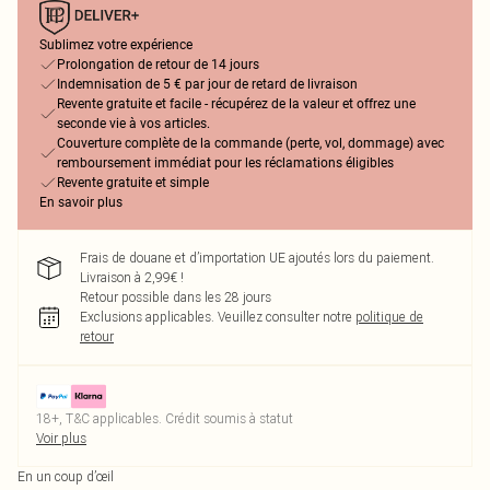
Sublimez votre expérience
Prolongation de retour de 14 jours
Indemnisation de 5 € par jour de retard de livraison
Revente gratuite et facile - récupérez de la valeur et offrez une
seconde vie à vos articles.
Couverture complète de la commande (perte, vol, dommage) avec
remboursement immédiat pour les réclamations éligibles
Revente gratuite et simple
En savoir plus
Frais de douane et d’importation UE ajoutés lors du paiement.
Livraison à 2,99€ !
Retour possible dans les 28 jours
Exclusions applicables.
Veuillez consulter notre
politique de
retour
18+, T&C applicables. Crédit soumis à statut
Voir plus
En un coup d’œil