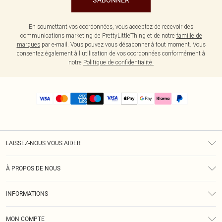
S'ABONNER
En soumettant vos coordonnées, vous acceptez de recevoir des
communications marketing de PrettyLittleThing et de notre
famille de
marques
par e-mail. Vous pouvez vous désabonner à tout moment. Vous
consentez également à l'utilisation de vos coordonnées conformément à
notre
Politique de confidentialité.
LAISSEZ-NOUS VOUS AIDER
Assistance
À PROPOS DE NOUS
Retours
À Notre Sujet
Guide Des Tailles
INFORMATIONS
PLT Réduction pour les étudiants
Livraison
Conditions Générales
Diversité
Royalty
MON COMPTE