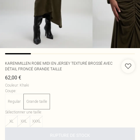
KARENMILLEN
ROBE MIDI EN JERSEY TEXTURÉ BROSSÉ AVEC
DÉTAIL FRONCÉ GRANDE TAILLE
62,00 €
Couleur
:
Khaki
Coupe
:
Regular
Grande taille
Sélectionner une taille
:
XL
XXL
XXXL
RUPTURE DE STOCK