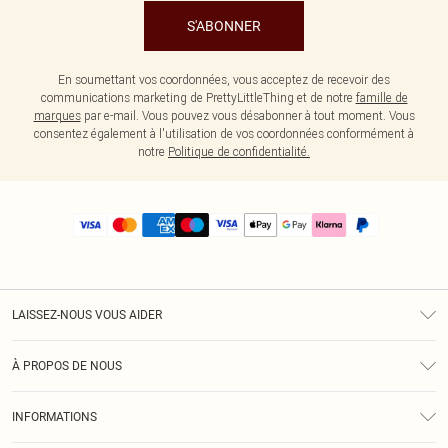
S'ABONNER
En soumettant vos coordonnées, vous acceptez de recevoir des
communications marketing de PrettyLittleThing et de notre
famille de
marques
par e-mail. Vous pouvez vous désabonner à tout moment. Vous
consentez également à l'utilisation de vos coordonnées conformément à
notre
Politique de confidentialité.
LAISSEZ-NOUS VOUS AIDER
Assistance
À PROPOS DE NOUS
Retours
À Notre Sujet
Guide Des Tailles
INFORMATIONS
PLT Réduction pour les étudiants
Livraison