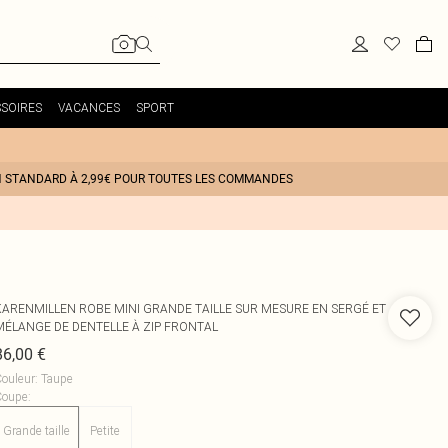
SOIRES
VACANCES
SPORT
N STANDARD À 2,99€ POUR TOUTES LES COMMANDES
KARENMILLEN
ROBE MINI GRANDE TAILLE SUR MESURE EN SERGÉ ET
MÉLANGE DE DENTELLE À ZIP FRONTAL
86,00 €
ouleur
:
Taupe
Coupe
:
Grande taille
Petite