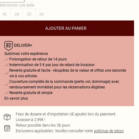
électionner une taille
:
18
20
22
24
AJOUTER AU PANIER
Sublimez votre expérience
Prolongation de retour de 14 jours
Indemnisation de 5 € par jour de retard de livraison
Revente gratuite et facile - récupérez de la valeur et offrez une seconde
vie à vos articles.
Couverture complète de la commande (perte, vol, dommage) avec
remboursement immédiat pour les réclamations éligibles
Revente gratuite et simple
En savoir plus
Frais de douane et d’importation UE ajoutés lors du paiement.
Livraison à 2,99€ !
Retour possible dans les 28 jours
Exclusions applicables.
Veuillez consulter notre
politique de retour