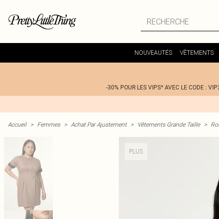
NOUVEAUTÉS
VÊTEMENTS
-30% POUR LES VIPS* AVEC LE CODE : VIP
Accueil
>
Femmes
>
Achat Par Ajustement
>
Vêtements Grande Taille
>
Rob
PLUS