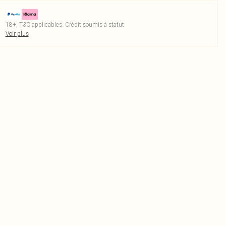
18+, T&C applicables. Crédit soumis à statut
Voir plus