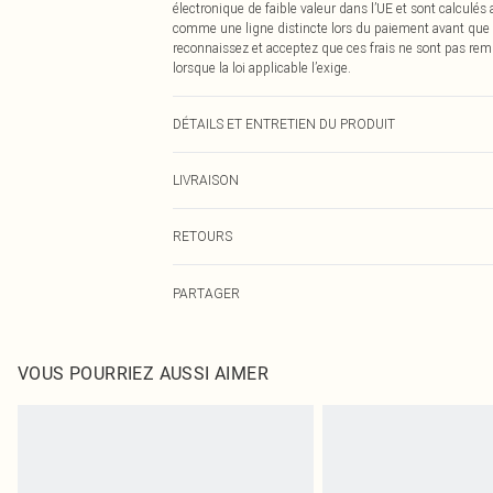
électronique de faible valeur dans l’UE et sont calculés
comme une ligne distincte lors du paiement avant que
reconnaissez et acceptez que ces frais ne sont pas rem
lorsque la loi applicable l’exige.
DÉTAILS ET ENTRETIEN DU PRODUIT
Composition principale : 64 % polyester, 34 % viscose/
LIVRAISON
polyester. Nettoyage à sec uniquement. Mannequin mesu
l'article : 85 cm.
Livraison standard France
RETOURS
Jusqu'à 7 jours ouvrables
Un problème survient ? Vous disposez de 21 jours à com
Livraison express France
PARTAGER
Veuillez noter que nous ne pouvons pas rembourser les 
Jusqu'à 2-3 jours ouvrables
pour adultes, les maillots de bain ou la lingerie si l
Livraison en Point Relais
Les chaussures et/ou vêtements doivent être non portés,
Jusqu'à 7 jours ouvrables
également être essayées en intérieur. Les articles pour l
VOUS POURRIEZ AUSSI AIMER
oreillers, doivent être inutilisés et dans leur emballage 
Cliquez
ici
pour consulter l'intégralité de notre politique