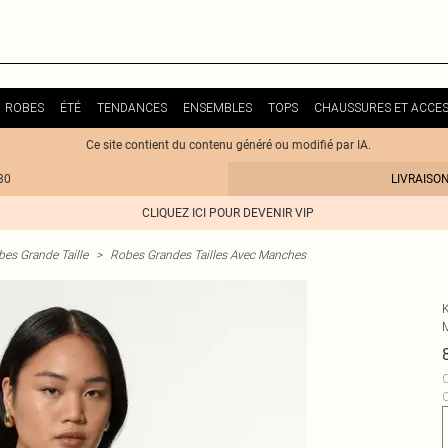
ROBES
ÉTÉ
TENDANCES
ENSEMBLES
TOPS
CHAUSSURES ET ACCES
Ce site contient du contenu généré ou modifié par IA.
30
LIVRAISO
CLIQUEZ ICI POUR DEVENIR VIP
es Grande Taille
>
Robes Grandes Tailles Avec Manches
C