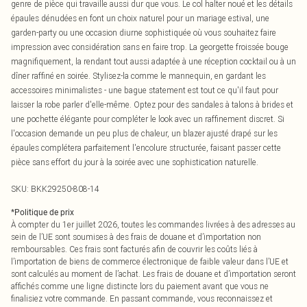
genre de pièce qui travaille aussi dur que vous. Le col halter noué et les détails
épaules dénudées en font un choix naturel pour un mariage estival, une
garden-party ou une occasion diurne sophistiquée où vous souhaitez faire
impression avec considération sans en faire trop. La georgette froissée bouge
magnifiquement, la rendant tout aussi adaptée à une réception cocktail ou à un
dîner raffiné en soirée. Stylisez-la comme le mannequin, en gardant les
accessoires minimalistes - une bague statement est tout ce qu'il faut pour
laisser la robe parler d'elle-même. Optez pour des sandales à talons à brides et
une pochette élégante pour compléter le look avec un raffinement discret. Si
l'occasion demande un peu plus de chaleur, un blazer ajusté drapé sur les
épaules complétera parfaitement l'encolure structurée, faisant passer cette
pièce sans effort du jour à la soirée avec une sophistication naturelle.
SKU:
BKK29250-808-14
*
Politique de prix
À compter du 1er juillet 2026, toutes les commandes livrées à des adresses au
sein de l’UE sont soumises à des frais de douane et d’importation non
remboursables. Ces frais sont facturés afin de couvrir les coûts liés à
l’importation de biens de commerce électronique de faible valeur dans l’UE et
sont calculés au moment de l’achat. Les frais de douane et d’importation seront
affichés comme une ligne distincte lors du paiement avant que vous ne
finalisiez votre commande. En passant commande, vous reconnaissez et