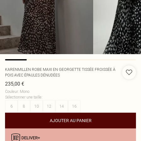
KARENMILLEN
ROBE MAXI EN GEORGETTE TISSÉE FROISSÉE À
POIS AVEC ÉPAULES DÉNUDÉES
235,00 €
Couleur
:
Mono
Sélectionner une taille
:
6
8
10
12
14
16
AJOUTER AU PANIER