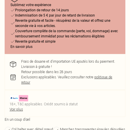
Sublimez votre expérience
Prolongation de retour de 14 jours
Indemnisation de 5 € par jour de retard de livraison
Revente gratuite et facile - récupérez de la valeur et offrez une
seconde vie à vos articles.
Couverture complète de la commande (perte, vol, dommage) avec
remboursement immédiat pour les réclamations éligibles
Revente gratuite et simple
En savoir plus
Frais de douane et d’importation UE ajoutés lors du paiement.
Livraison à gratuite !
Retour possible dans les 28 jours
Exclusions applicables.
Veuillez consulter notre
politique de
retour
18+, T&C applicables. Crédit soumis à statut
Voir plus
En un coup d’œil
Col halter avec détail nœud
Manches transparentes épaules dénudées