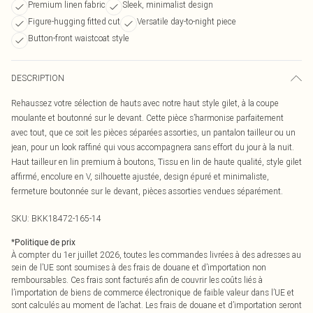
Premium linen fabric
Sleek, minimalist design
Figure-hugging fitted cut
Versatile day-to-night piece
Button-front waistcoat style
DESCRIPTION
Rehaussez votre sélection de hauts avec notre haut style gilet, à la coupe
moulante et boutonné sur le devant. Cette pièce s’harmonise parfaitement
avec tout, que ce soit les pièces séparées assorties, un pantalon tailleur ou un
jean, pour un look raffiné qui vous accompagnera sans effort du jour à la nuit.
Haut tailleur en lin premium à boutons, Tissu en lin de haute qualité, style gilet
affirmé, encolure en V, silhouette ajustée, design épuré et minimaliste,
fermeture boutonnée sur le devant, pièces assorties vendues séparément.
SKU:
BKK18472-165-14
*
Politique de prix
À compter du 1er juillet 2026, toutes les commandes livrées à des adresses au
sein de l’UE sont soumises à des frais de douane et d’importation non
remboursables. Ces frais sont facturés afin de couvrir les coûts liés à
l’importation de biens de commerce électronique de faible valeur dans l’UE et
sont calculés au moment de l’achat. Les frais de douane et d’importation seront