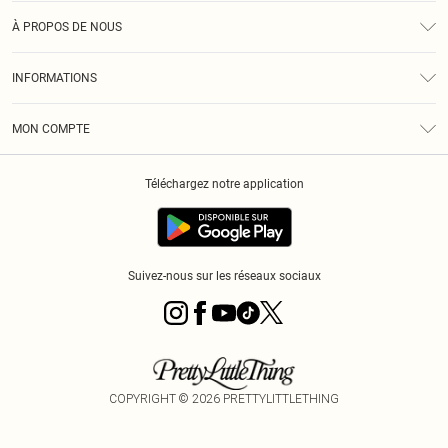
Assistance
À PROPOS DE NOUS
Retours
À Notre Sujet
Guide Des Tailles
INFORMATIONS
PLT Réduction pour les étudiants
Livraison
Conditions Générales
Diversité
Royalty
MON COMPTE
Politique De Confidentialité
Klarna
Cookies
Informations Sur L’App PLT
Réduction étudiant - Student Beans
Téléchargez notre application
Historique
Suivez-nous sur les réseaux sociaux
COPYRIGHT ©
2026
PRETTYLITTLETHING