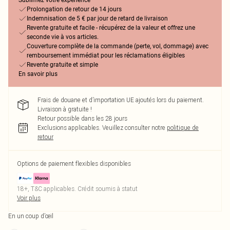
Sublimez votre expérience
Prolongation de retour de 14 jours
Indemnisation de 5 € par jour de retard de livraison
Revente gratuite et facile - récupérez de la valeur et offrez une
seconde vie à vos articles.
Couverture complète de la commande (perte, vol, dommage) avec
remboursement immédiat pour les réclamations éligibles
Revente gratuite et simple
En savoir plus
Frais de douane et d’importation UE ajoutés lors du paiement.
Livraison à gratuite !
Retour possible dans les 28 jours
Exclusions applicables.
Veuillez consulter notre
politique de
retour
Options de paiement flexibles disponibles
18+, T&C applicables. Crédit soumis à statut
Voir plus
En un coup d’œil