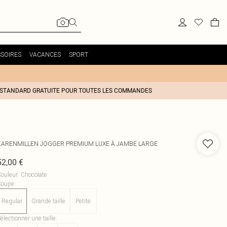
SOIRES
VACANCES
SPORT
 STANDARD GRATUITE POUR TOUTES LES COMMANDES
KARENMILLEN
JOGGER PREMIUM LUXE À JAMBE LARGE
52,00 €
ouleur
:
Chocolate
Coupe
:
Regular
Grande taille
Petite
électionner une taille
: