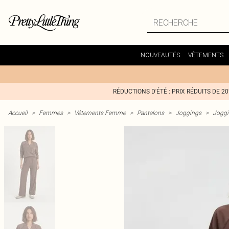
NOUVEAUTÉS
VÊTEMENTS
RÉDUCTIONS D'ÉTÉ : PRIX RÉDUITS DE 2
Accueil
>
Femmes
>
Vêtements Femme
>
Pantalons
>
Joggings
>
Joggi