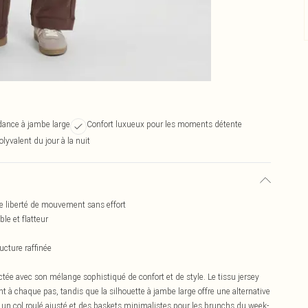
dance à jambe large
Confort luxueux pour les moments détente
olyvalent du jour à la nuit
e liberté de mouvement sans effort
le et flatteur
ucture raffinée
ctée avec son mélange sophistiqué de confort et de style. Le tissu jersey
 à chaque pas, tandis que la silhouette à jambe large offre une alternative
 un col roulé ajusté et des baskets minimalistes pour les brunchs du week-