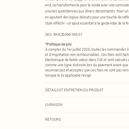
end, ou transformez-le pour la soirée avec une camisole
courses quotidiennes aux dîners décontractés. Pour un l
en ajoutant des bijoux délicats pour une touche de raffi
style réfléchi - un ajout essentiel à la garde-robe de 
SKU:
BKK28066-186-37
*
Politique de prix
À compter du 1er juillet 2026, toutes les commandes li
et d’importation non remboursables. Ces frais sont fact
électronique de faible valeur dans l’UE et sont calculés
comme une ligne distincte lors du paiement avant que
reconnaissez et acceptez que ces frais ne sont pas rem
lorsque la loi applicable l’exige.
DÉTAILS ET ENTRETIEN DU PRODUIT
Principal : 52% Polyamide, 40% Modal/Cupro/Rayonne,
LIVRAISON
Élasthanne/Spandex. Le mannequin porte une taille S 
cm.
Livraison standard France
RETOURS
Jusqu'à 7 jours ouvrables