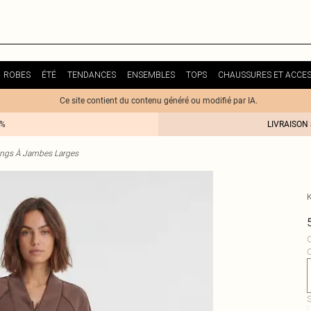
ROBES
ÉTÉ
TENDANCES
ENSEMBLES
TOPS
CHAUSSURES ET ACCES
Ce site contient du contenu généré ou modifié par IA.
0%
LIVRAISON
ngs À Jambes Larges
C
S