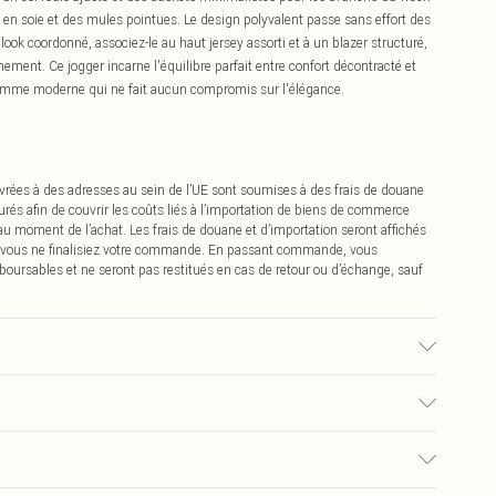
 en soie et des mules pointues. Le design polyvalent passe sans effort des
ook coordonné, associez-le au haut jersey assorti et à un blazer structuré,
nement. Ce jogger incarne l'équilibre parfait entre confort décontracté et
la femme moderne qui ne fait aucun compromis sur l'élégance.
vrées à des adresses au sein de l’UE sont soumises à des frais de douane
urés afin de couvrir les coûts liés à l’importation de biens de commerce
 au moment de l’achat. Les frais de douane et d’importation seront affichés
 vous ne finalisiez votre commande. En passant commande, vous
boursables et ne seront pas restitués en cas de retour ou d’échange, sauf
 8% Élasthanne/Spandex. Contraste : 95% Coton, 5%
UK. Taille du mannequin 1m75. Longueur d'entrejambe approximative : 79
0