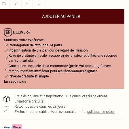
XS
S
M
L
AJOUTER AU PANIER
Sublimez votre expérience
Prolongation de retour de 14 jours
Indemnisation de 5 € par jour de retard de livraison
Revente gratuite et facile - récupérez de la valeur et offrez une seconde
vie à vos articles.
Couverture complète de la commande (perte, vol, dommage) avec
remboursement immédiat pour les réclamations éligibles
Revente gratuite et simple
En savoir plus
Frais de douane et d’importation UE ajoutés lors du paiement.
Livraison à gratuite !
Retour possible dans les 28 jours
Exclusions applicables.
Veuillez consulter notre
politique de retour