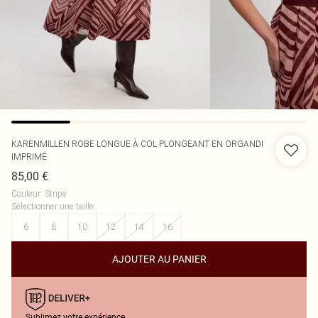
KARENMILLEN
ROBE LONGUE À COL PLONGEANT EN ORGANDI
IMPRIMÉ
85,00 €
Couleur
:
Stripe
Sélectionner une taille
:
6
8
10
12
14
16
AJOUTER AU PANIER
Sublimez votre expérience