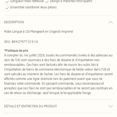
Longueur maxi flatteuse
Design à manches trois-quarts
Ensemble coordonné deux pièces
DESCRIPTION
Robe Longue à Col Plongeant en Organdi Imprimé
SKU:
BKK27977-213-14
*
Politique de prix
À compter du 1er juillet 2026, toutes les commandes livrées à des adresses au
sein de l’UE sont soumises à des frais de douane et d’importation non
remboursables. Ces frais sont facturés afin de couvrir les coûts liés à
l’importation de biens de commerce électronique de faible valeur dans l’UE et
sont calculés au moment de l’achat. Les frais de douane et d’importation seront
affichés comme une ligne distincte lors du paiement avant que vous ne
finalisiez votre commande. En passant commande, vous reconnaissez et
acceptez que ces frais ne sont pas remboursables et ne seront pas restitués en
cas de retour ou d’échange, sauf lorsque la loi applicable l’exige.
DÉTAILS ET ENTRETIEN DU PRODUIT
principal ; 100% polyester, doublure 97% polyester 3% élasthanne/spandex,