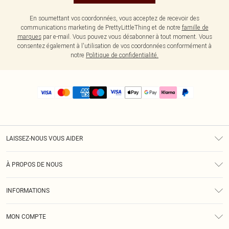
En soumettant vos coordonnées, vous acceptez de recevoir des
communications marketing de PrettyLittleThing et de notre
famille de
marques
par e-mail. Vous pouvez vous désabonner à tout moment. Vous
consentez également à l'utilisation de vos coordonnées conformément à
notre
Politique de confidentialité.
LAISSEZ-NOUS VOUS AIDER
Assistance
À PROPOS DE NOUS
Retours
À Notre Sujet
Guide Des Tailles
INFORMATIONS
PLT Réduction pour les étudiants
Livraison
Conditions Générales
Diversité
Royalty
MON COMPTE
Politique De Confidentialité
Klarna