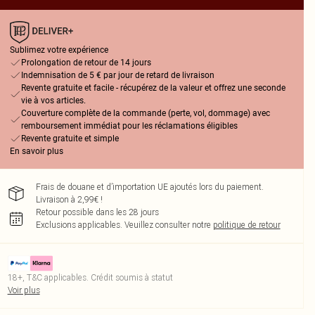
Sublimez votre expérience
Prolongation de retour de 14 jours
Indemnisation de 5 € par jour de retard de livraison
Revente gratuite et facile - récupérez de la valeur et offrez une seconde
vie à vos articles.
Couverture complète de la commande (perte, vol, dommage) avec
remboursement immédiat pour les réclamations éligibles
Revente gratuite et simple
En savoir plus
Frais de douane et d’importation UE ajoutés lors du paiement.
Livraison à 2,99€ !
Retour possible dans les 28 jours
Exclusions applicables.
Veuillez consulter notre
politique de retour
18+, T&C applicables. Crédit soumis à statut
Voir plus