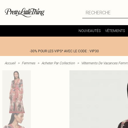
NOUVEAUTÉS
VÊTEMENTS
-30% POUR LES VIPS* AVEC LE CODE : VIP30
Accueil
>
Femmes
>
Acheter Par Collection
>
Vêtements De Vacances Fem