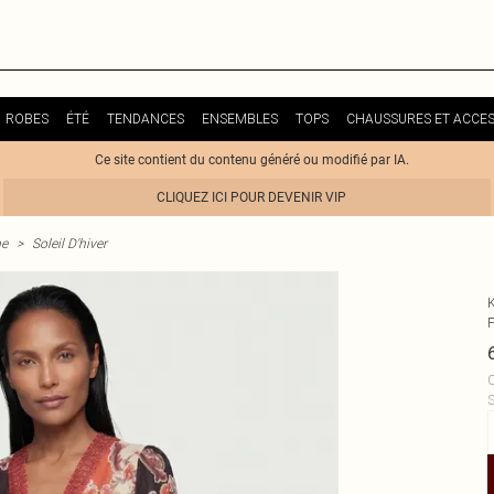
ROBES
ÉTÉ
TENDANCES
ENSEMBLES
TOPS
CHAUSSURES ET ACCES
Ce site contient du contenu généré ou modifié par IA.
CLIQUEZ ICI POUR DEVENIR VIP
me
>
Soleil D'hiver
C
S