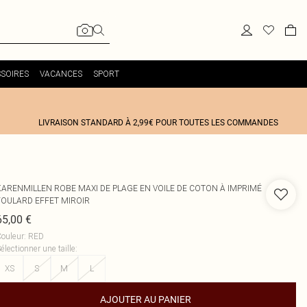
SOIRES
VACANCES
SPORT
LIVRAISON STANDARD À 2,99€ POUR TOUTES LES COMMANDES
KARENMILLEN
ROBE MAXI DE PLAGE EN VOILE DE COTON À IMPRIMÉ
FOULARD EFFET MIROIR
65,00 €
ouleur
:
RED
électionner une taille
:
XS
S
M
L
AJOUTER AU PANIER