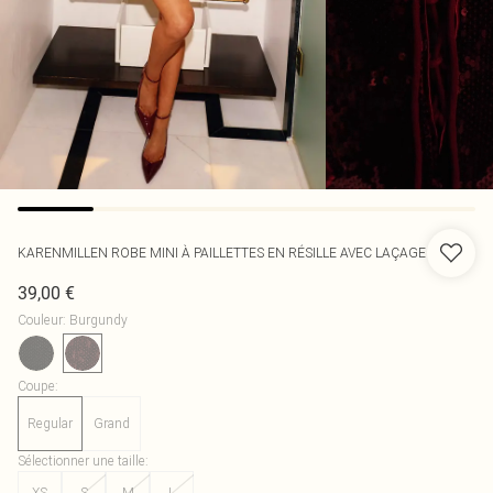
KARENMILLEN
ROBE MINI À PAILLETTES EN RÉSILLE AVEC LAÇAGE
39,00 €
Couleur
:
Burgundy
Coupe
:
Regular
Grand
Sélectionner une taille
:
XS
S
M
L