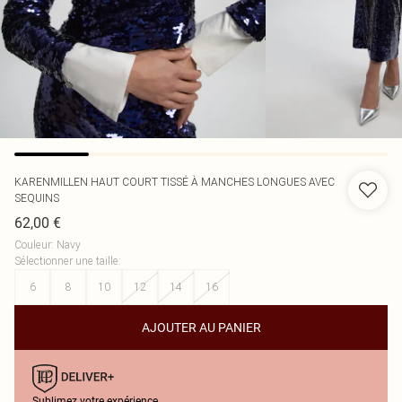
KARENMILLEN
HAUT COURT TISSÉ À MANCHES LONGUES AVEC
SEQUINS
62,00 €
Couleur
:
Navy
Sélectionner une taille
:
6
8
10
12
14
16
AJOUTER AU PANIER
Sublimez votre expérience