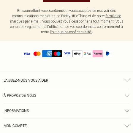
En soumettant vos coordonnées, vous acceptez de recevoir des
communications marketing de PrettyLittleThing et de notre
famille de
marques
par e-mail. Vous pouvez vous désabonner à tout moment. Vous
consentez également à l'utilisation de vos coordonnées conformément à
notre
Politique de confidentialité.
LAISSEZ-NOUS VOUS AIDER
Assistance
À PROPOS DE NOUS
Retours
À Notre Sujet
Guide Des Tailles
INFORMATIONS
PLT Réduction pour les étudiants
Livraison
Conditions Générales
Diversité
Royalty
MON COMPTE
Politique De Confidentialité
Klarna