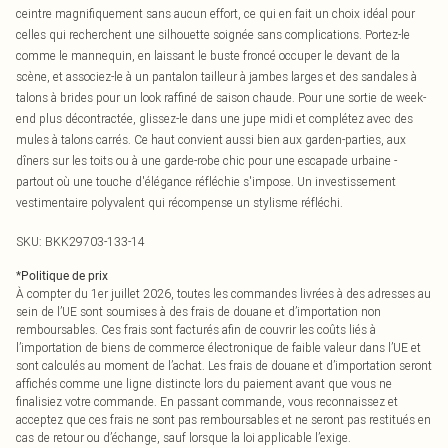
ceintre magnifiquement sans aucun effort, ce qui en fait un choix idéal pour
celles qui recherchent une silhouette soignée sans complications. Portez-le
comme le mannequin, en laissant le buste froncé occuper le devant de la
scène, et associez-le à un pantalon tailleur à jambes larges et des sandales à
talons à brides pour un look raffiné de saison chaude. Pour une sortie de week-
end plus décontractée, glissez-le dans une jupe midi et complétez avec des
mules à talons carrés. Ce haut convient aussi bien aux garden-parties, aux
dîners sur les toits ou à une garde-robe chic pour une escapade urbaine -
partout où une touche d'élégance réfléchie s'impose. Un investissement
vestimentaire polyvalent qui récompense un stylisme réfléchi.
SKU:
BKK29703-133-14
*
Politique de prix
À compter du 1er juillet 2026, toutes les commandes livrées à des adresses au
sein de l’UE sont soumises à des frais de douane et d’importation non
remboursables. Ces frais sont facturés afin de couvrir les coûts liés à
l’importation de biens de commerce électronique de faible valeur dans l’UE et
sont calculés au moment de l’achat. Les frais de douane et d’importation seront
affichés comme une ligne distincte lors du paiement avant que vous ne
finalisiez votre commande. En passant commande, vous reconnaissez et
acceptez que ces frais ne sont pas remboursables et ne seront pas restitués en
cas de retour ou d’échange, sauf lorsque la loi applicable l’exige.