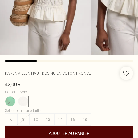
KARENMILLEN
HAUT DOS-NU EN COTON FRONCÉ
42,00 €
Couleur
:
Ivory
Sélectionner une taille
:
6
8
10
12
14
16
18
AJOUTER AU PANIER