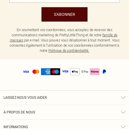
S'ABONNER
En soumettant vos coordonnées, vous acceptez de recevoir des
communications marketing de PrettyLittleThing et de notre
famille de
marques
par e-mail. Vous pouvez vous désabonner à tout moment. Vous
consentez également à l'utilisation de vos coordonnées conformément à
notre
Politique de confidentialité.
LAISSEZ-NOUS VOUS AIDER
Assistance
À PROPOS DE NOUS
Retours
À Notre Sujet
Guide Des Tailles
INFORMATIONS