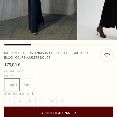
KARENMILLEN
COMBINAISON COL LICOU À DÉTAILS COLOR
BLOCK COUPE AJUSTÉE DOUCE
179,00 €
Couleur
:
Mono
Coupe
:
Regular
Petite
Sélectionner une taille
:
6
8
10
12
14
16
AJOUTER AU PANIER