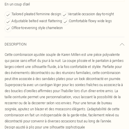
En un coup d’œil
Tailored pleated feminine design
Versatile occasion day-to-night
Adjustable belted waist flattering
Comfortable flowy wide legs
Office-to-evening style chameleon
DESCRIPTION
Cette combinaison ajustée souple de Karen Millen est une pièce polyvalente
qui passe sans effort du jour à la nuit. La coupe plissée et le pantalon à jambes
larges créent une silhouette fluide, à la fois confortable et stylée. Parfaite pour
des événements décontractés ou des réunions familiales, cette combinaison
peut être associée à des sandales plates pour un look décontracté en journée.
Superposez-la avec un cardigan léger pour les soirées fraîches ou associez-la à
des boucles d'oreilles affirmées pour l’habiller lors d’un dîner entre amis. La
taille ceinturée permet une personnalisation, vous laissant la possibilité de la
resserrer ou de la desserrer selon vos envies. Pour une tenue de bureau
soignée, ajoutez un blazer et des mocassins élégants. L’adaptabilité de cette
combinaison en fait un indispensable de la garde-robe, facilement relevé ou
décontracté pour convenir à diverses occasions tout au long de l’année.
Design ajusté à plis pour une silhouette sophistiquée