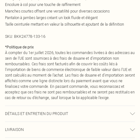
Encolure à col pour une touche de raffinement
Manches courtes offrant une versatilité pour diverses occasions
Pantalon à jambes larges créant un look fluide et élégant
Taille ceinturée mettant en valeur la silhouette et ajoutant de la définition
SKU:
BKK24778-133-16
*
Politique de prix
À compter du 1er juillet 2026, toutes les commandes livrées à des adresses au
sein de l’UE sont soumises à des frais de douane et d’importation non
remboursables. Ces frais sont facturés afin de couvrir les coûts liés à
l’importation de biens de commerce électronique de faible valeur dans l’UE et
sont calculés au moment de l’achat. Les frais de douane et d’importation seront
affichés comme une ligne distincte lors du paiement avant que vous ne
finalisiez votre commande. En passant commande, vous reconnaissez et
acceptez que ces frais ne sont pas remboursables et ne seront pas restitués en
cas de retour ou d’échange, sauf lorsque la loi applicable l’exige.
DÉTAILS ET ENTRETIEN DU PRODUIT
Matière principale : 100 % Polyester.
LIVRAISON
Doublure : 100 % Polyester.
Nettoyage à sec uniquement.