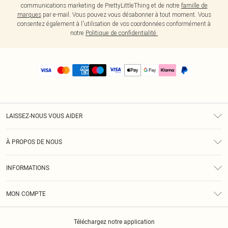
communications marketing de PrettyLittleThing et de notre
famille de
marques
par e-mail. Vous pouvez vous désabonner à tout moment. Vous
consentez également à l'utilisation de vos coordonnées conformément à
notre
Politique de confidentialité.
LAISSEZ-NOUS VOUS AIDER
Assistance
À PROPOS DE NOUS
Retours
À Notre Sujet
Guide Des Tailles
INFORMATIONS
PLT Réduction pour les étudiants
Livraison
Conditions Générales
Diversité
Royalty
MON COMPTE
Politique De Confidentialité
Klarna
Cookies
Informations Sur L’App PLT
Réduction étudiant - Student Beans
Téléchargez notre application
Historique