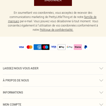
S'ABONNER
En soumettant vos coordonnées, vous acceptez de recevoir des
communications marketing de PrettyLittleThing et de notre
famille de
marques
par e-mail. Vous pouvez vous désabonner à tout moment. Vous
consentez également à l'utilisation de vos coordonnées conformément à
notre
Politique de confidentialité.
LAISSEZ-NOUS VOUS AIDER
Assistance
À PROPOS DE NOUS
Retours
À Notre Sujet
Guide Des Tailles
INFORMATIONS
PLT Réduction pour les étudiants
Livraison
Conditions Générales
Diversité
Royalty
MON COMPTE