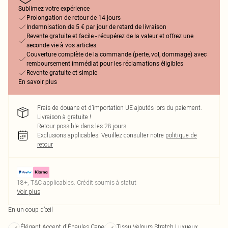
Sublimez votre expérience
Prolongation de retour de 14 jours
Indemnisation de 5 € par jour de retard de livraison
Revente gratuite et facile - récupérez de la valeur et offrez une
seconde vie à vos articles.
Couverture complète de la commande (perte, vol, dommage) avec
remboursement immédiat pour les réclamations éligibles
Revente gratuite et simple
En savoir plus
Frais de douane et d’importation UE ajoutés lors du paiement.
Livraison à gratuite !
Retour possible dans les 28 jours
Exclusions applicables.
Veuillez consulter notre
politique de
retour
18+, T&C applicables. Crédit soumis à statut
Voir plus
En un coup d’œil
Élégant Accent d'Épaules Cape
Tissu Velours Stretch Luxueux