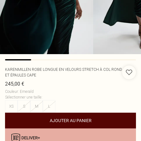
KARENMILLEN
ROBE LONGUE EN VELOURS STRETCH À COL ROND
ET ÉPAULES CAPE
245,00 €
Couleur
:
Emerald
Sélectionner une taille
:
XS
S
M
L
AJOUTER AU PANIER