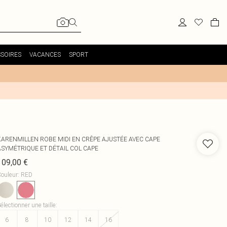
SOIRES
VACANCES
SPORT
KARENMILLEN
ROBE MIDI EN CRÊPE AJUSTÉE AVEC CAPE
ASYMÉTRIQUE ET DÉTAIL COL CAPE
109,00 €
ouleur
:
RED
électionner une taille
:
6
8
10
12
14
16