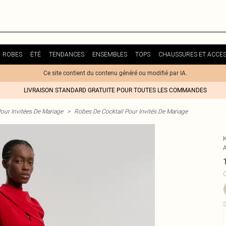
ROBES
ÉTÉ
TENDANCES
ENSEMBLES
TOPS
CHAUSSURES ET ACCES
Ce site contient du contenu généré ou modifié par IA.
LIVRAISON STANDARD GRATUITE POUR TOUTES LES COMMANDES
our Invitées De Mariage
>
Robes De Cocktail Pour Invités De Mariage
C
S