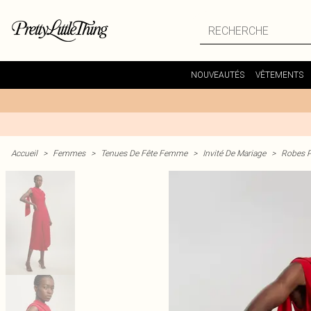
NOUVEAUTÉS
VÊTEMENTS
Accueil
>
Femmes
>
Tenues De Fête Femme
>
Invité De Mariage
>
Robes P