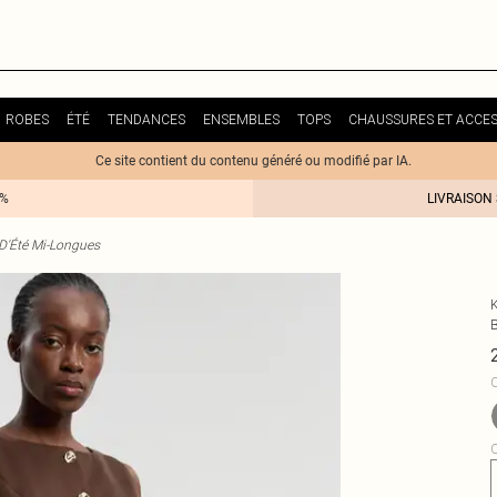
ROBES
ÉTÉ
TENDANCES
ENSEMBLES
TOPS
CHAUSSURES ET ACCES
Ce site contient du contenu généré ou modifié par IA.
0%
LIVRAISON
D'Été Mi-Longues
C