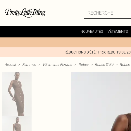
NOUVEAUTÉS
VÊTEMENTS
RÉDUCTIONS D'ÉTÉ : PRIX RÉDUITS DE 2
Accueil
>
Femmes
>
Vêtements Femme
>
Robes
>
Robes D'été
>
Robes 