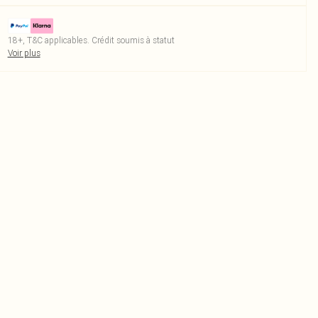
18+, T&C applicables. Crédit soumis à statut
Voir plus