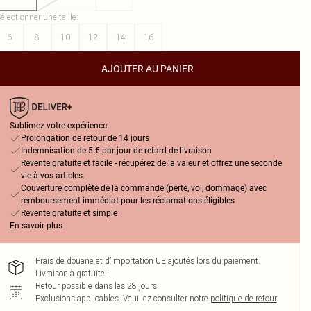
électionner une taille
:
6
8
10
12
14
16
AJOUTER AU PANIER
Sublimez votre expérience
Prolongation de retour de 14 jours
Indemnisation de 5 € par jour de retard de livraison
Revente gratuite et facile - récupérez de la valeur et offrez une seconde
vie à vos articles.
Couverture complète de la commande (perte, vol, dommage) avec
remboursement immédiat pour les réclamations éligibles
Revente gratuite et simple
En savoir plus
Frais de douane et d’importation UE ajoutés lors du paiement.
Livraison à gratuite !
Retour possible dans les 28 jours
Exclusions applicables.
Veuillez consulter notre
politique de retour