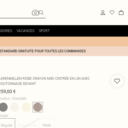
SOIRES
VACANCES
SPORT
 STANDARD GRATUITE POUR TOUTES LES COMMANDES
KARENMILLEN
ROBE CRAYON MIDI CINTRÉE EN LIN AVEC
BOUTONNAGE DEVANT
259,00 €
ouleur
:
Chocolate
Coupe
:
Regular
Grande taille
Petite