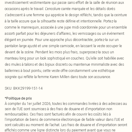
investissement vestimentaire qui passe sans effort de la salle de réunion aux
occasions après le travail. L'encolure carrée marquée et les détails dorés
s'adressent à une femme qui apprécie le design réfléchi, tandis que la ceinture
à la taille assure que la silhouette reste définie et intentionnelle. Portez-la
comme le mannequin, associée à une jupe midi coordonnée pour un ensemble
assorti parfait pour les déjeuners d'affaires, les vernissages ou un événement
élégant en journée. Pour une approche plus décontractée, portez-la sur un
pantalon large ajusté et une simple camisole, en laissant la veste occuper le
devant de la scène. Pendant les mois plus frais, superposez-la sous un
manteau long pour un look sophistiqué en couches. Qu'elle soit habillée avec
des mules à talons et des bijoux discrets ou maintenue minimaliste avec des
ballerines à bout pointu, cette veste offre constamment une esthétique
soignée qui reflète la femme Karen Millen dans toute son assurance.
SKU:
BKK29199-151-14
*
Politique de prix
À compter du 1er juillet 2026, toutes les commandes livrées à des adresses au
sein de l’UE sont soumises à des frais de douane et d’importation non
remboursables. Ces frais sont facturés afin de couvrir les coûts liés à
l’importation de biens de commerce électronique de faible valeur dans l’UE et
sont calculés au moment de l’achat. Les frais de douane et d’importation seront
affichés comme une ligne distincte lors du paiement avant que vous ne