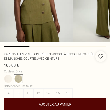
KARENMILLEN
VESTE CINTRÉE EN VISCOSE À ENCOLURE CARRÉE
ET MANCHES COURTES AVEC CEINTURE
105,00 €
Couleur
:
Olive
Sélectionner une taille
:
6
8
10
12
14
16
18
AJOUTER AU PANIER