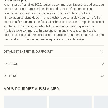
*
Politique de prix
À compter du 1er juillet 2026, toutes les commandes livrées à des adresses au
sein de l’UE sont soumises à des frais de douane et d’importation non
remboursables. Ces frais sont facturés afin de couvrir les coûts liés à
l’importation de biens de commerce électronique de faible valeur dans l’UE et
sont calculés au moment de l’achat. Les frais de douane et d’importation seront
affichés comme une ligne distincte lors du paiement avant que vous ne
finalisiez votre commande. En passant commande, vous reconnaissez et
acceptez que ces frais ne sont pas remboursables et ne seront pas restitués en
cas de retour ou d’échange, sauf lorsque la loi applicable l’exige.
DÉTAILS ET ENTRETIEN DU PRODUIT
Principal : 50% Polyester, 47% Laine, 3% Autres fibres. Doublure : 55%
LIVRAISON
Polyester, 45% Viscose/Rayonne. Le mannequin porte : UK8 / US4. Taille du
mannequin 175 cm. Longueur approximative : 138 cm
Livraison standard France
€2.99
RETOURS
Jusqu'à 7 jours ouvrables
Un problème survient ? Vous disposez de 21 jours à compter de la réception
Livraison express France
€9.99
VOUS POURRIEZ AUSSI AIMER
pour nous retourner un article.
Jusqu'à 2-3 jours ouvrables
Veuillez noter que nous ne pouvons pas rembourser les masques tendance, les
Livraison en Point Relais
€2.99
cosmétiques, les bijoux pour piercings, les jouets pour adultes, les maillots de
Jusqu'à 7 jours ouvrables
bain ou la lingerie si l'opercule d'hygiène est endommagé ou endommagé.