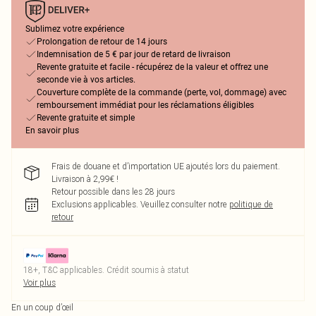
Sublimez votre expérience
Prolongation de retour de 14 jours
Indemnisation de 5 € par jour de retard de livraison
Revente gratuite et facile - récupérez de la valeur et offrez une
seconde vie à vos articles.
Couverture complète de la commande (perte, vol, dommage) avec
remboursement immédiat pour les réclamations éligibles
Revente gratuite et simple
En savoir plus
Frais de douane et d’importation UE ajoutés lors du paiement.
Livraison à 2,99€ !
Retour possible dans les 28 jours
Exclusions applicables.
Veuillez consulter notre
politique de
retour
18+, T&C applicables. Crédit soumis à statut
Voir plus
En un coup d’œil