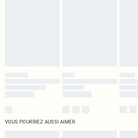
Les chaussures et/ou vêtements doivent être non portés, non lavés et porter
leurs étiquettes d'origine. Les chaussures doivent également être essayées en
intérieur. Les articles pour la maison, y compris le linge de lit, les matelas, les
surmatelas et les oreillers, doivent être inutilisés et dans leur emballage
d'origine non ouvert. Ceci n'affecte pas vos droits statutaires.
Cliquez
ici
pour consulter l'intégralité de notre politique de retour.
VOUS POURRIEZ AUSSI AIMER