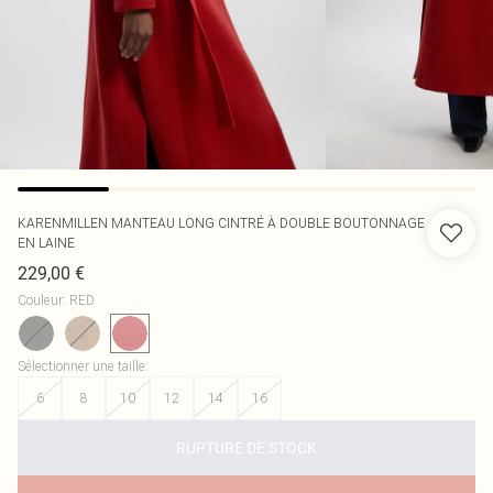
KARENMILLEN
MANTEAU LONG CINTRÉ À DOUBLE BOUTONNAGE
EN LAINE
229,00 €
Couleur
:
RED
Sélectionner une taille
:
6
8
10
12
14
16
RUPTURE DE STOCK