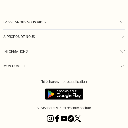
LAISSEZ-NOUS VOUS AIDER
Assistance
À PROPOS DE NOUS
Retours
À Notre Sujet
Guide Des Tailles
INFORMATIONS
PLT Réduction pour les étudiants
Livraison
Conditions Générales
Diversité
Royalty
MON COMPTE
Politique De Confidentialité
Klarna
Cookies
Informations Sur L’App PLT
Réduction étudiant - Student Beans
Téléchargez notre application
Historique
Suivez-nous sur les réseaux sociaux