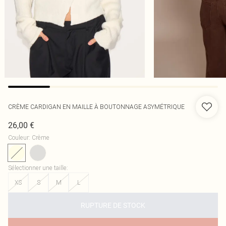
CRÈME CARDIGAN EN MAILLE À BOUTONNAGE ASYMÉTRIQUE
26,00 €
Couleur
:
Crème
Sélectionner une taille
:
XS
S
M
L
RUPTURE DE STOCK