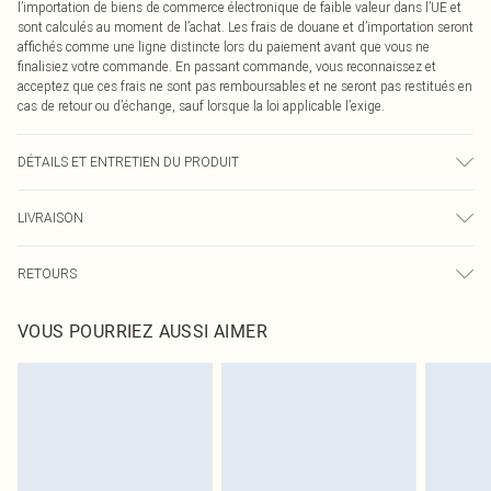
l’importation de biens de commerce électronique de faible valeur dans l’UE et
sont calculés au moment de l’achat. Les frais de douane et d’importation seront
affichés comme une ligne distincte lors du paiement avant que vous ne
finalisiez votre commande. En passant commande, vous reconnaissez et
acceptez que ces frais ne sont pas remboursables et ne seront pas restitués en
cas de retour ou d’échange, sauf lorsque la loi applicable l’exige.
DÉTAILS ET ENTRETIEN DU PRODUIT
90,0 % Acrylique, 10,0 % Nylon Veuillez noter : en raison du tissu utilisé, des
LIVRAISON
transferts de couleur peuvent se produire.
Livraison standard France
0
RETOURS
Jusqu'à 7 jours ouvrables
Un problème survient ? Vous disposez de 21 jours à compter de la réception
Livraison express France
€7.99
VOUS POURRIEZ AUSSI AIMER
pour nous retourner un article.
Jusqu'à 2-3 jours ouvrables
Veuillez noter que nous ne pouvons pas rembourser les masques tendance, les
Livraison en Point Relais
€2.99
cosmétiques, les bijoux pour piercings, les jouets pour adultes, les maillots de
Jusqu'à 7 jours ouvrables
bain ou la lingerie si l'opercule d'hygiène est endommagé ou endommagé.
Les chaussures et/ou vêtements doivent être non portés, non lavés et porter
leurs étiquettes d'origine. Les chaussures doivent également être essayées en
intérieur. Les articles pour la maison, y compris le linge de lit, les matelas, les