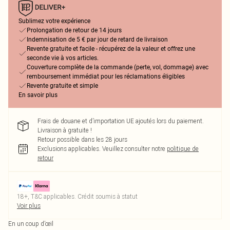
Sublimez votre expérience
Prolongation de retour de 14 jours
Indemnisation de 5 € par jour de retard de livraison
Revente gratuite et facile - récupérez de la valeur et offrez une
seconde vie à vos articles.
Couverture complète de la commande (perte, vol, dommage) avec
remboursement immédiat pour les réclamations éligibles
Revente gratuite et simple
En savoir plus
Frais de douane et d’importation UE ajoutés lors du paiement.
Livraison à gratuite !
Retour possible dans les 28 jours
Exclusions applicables.
Veuillez consulter notre
politique de
retour
18+, T&C applicables. Crédit soumis à statut
Voir plus
En un coup d’œil