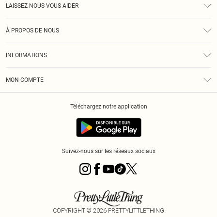
LAISSEZ-NOUS VOUS AIDER
Assistance
À PROPOS DE NOUS
Retours
À Notre Sujet
Guide Des Tailles
INFORMATIONS
PLT Réduction pour les étudiants
Livraison
Conditions Générales
Diversité
Royalty
MON COMPTE
Politique De Confidentialité
Klarna
Cookies
Informations Sur L’App PLT
Réduction étudiant - Student Beans
Téléchargez notre application
Historique
Suivez-nous sur les réseaux sociaux
COPYRIGHT ©
2026
PRETTYLITTLETHING