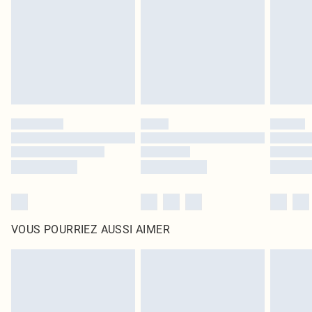
surmatelas et les oreillers, doivent être inutilisés et dans leur emballage
d'origine non ouvert. Ceci n'affecte pas vos droits statutaires.
Cliquez
ici
pour consulter l'intégralité de notre politique de retour.
VOUS POURRIEZ AUSSI AIMER