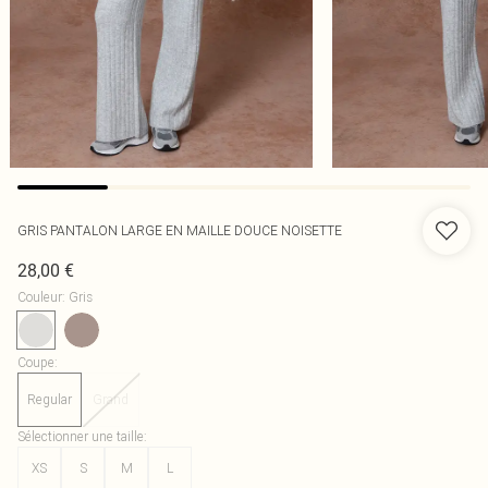
GRIS PANTALON LARGE EN MAILLE DOUCE NOISETTE
28,00 €
Couleur
:
Gris
Coupe
:
Regular
Grand
Sélectionner une taille
:
XS
S
M
L