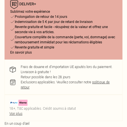
Sublimez votre expérience
Prolongation de retour de 14 jours
Indemnisation de 5 € par jour de retard de livraison
Revente gratuite et facile - récupérez de la valeur et offrez une
seconde vie à vos articles.
Couverture complète de la commande (perte, vol, dommage) avec
remboursement immédiat pour les réclamations éligibles
Revente gratuite et simple
En savoir plus
Frais de douane et d’importation UE ajoutés lors du paiement.
Livraison à gratuite !
Retour possible dans les 28 jours
Exclusions applicables.
Veuillez consulter notre
politique de
retour
18+, T&C applicables. Crédit soumis à statut
Voir plus
En un coup d’œil